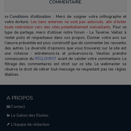
COMMENTAIRE.
📜
Conditions d'utilisation :
Merci de soigner votre orthographe et
votre écriture.
Les liens externes ne sont pas autorisés, afin d’éviter
toute redirection vers des sites potentiellement malveillants.
Pour ce
type de partage, merci d’utiliser notre forum - La Taverne. Veillez à
rester polis et respectueux dans vos propos. Donner votre avis sur
l’œuvre présentée est plus constructif que de commenter les ressentis
des autres. La diversité d’opinions que vous trouverez sur le site est
une richesse : entretenons‑la et préservons‑la. Veuillez prendre
connaissance du
RÈGLEMENT
avant de valider votre commentaire. Le
filtrage des commentaires est strict sur ce site. Le webmaster se
réserve le droit de retirer tout message ne respectant pas les règles
établies.
A PROPOS
📧 Contact
💫 Le Galion des Etoiles
🪶 L'équipe de rédaction