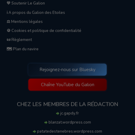
💛 Soutenir Le Galion
ℹ️ A propos du Galion des Etoiles
⚖️ Mentions légales
🍪 Cookies et politique de confidentialité
📜 Règlement
🗺️ Plan du navire
Rejoignez-nous sur Bluesky
Chaîne YouTube du Galion
CHEZ LES MEMBRES DE LA RÉDACTION
jc.gapdy.fr
blanzat.wordpress.com
patatedestenebres.wordpress.com