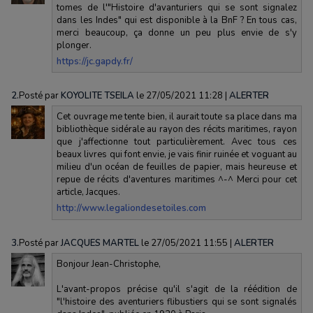
tomes de l'"Histoire d'avanturiers qui se sont signalez
dans les Indes" qui est disponible à la BnF ? En tous cas,
merci beaucoup, ça donne un peu plus envie de s'y
plonger.
https://jc.gapdy.fr/
2.
Posté par
KOYOLITE TSEILA
le 27/05/2021 11:28
|
ALERTER
Cet ouvrage me tente bien, il aurait toute sa place dans ma
bibliothèque sidérale au rayon des récits maritimes, rayon
que j'affectionne tout particulièrement. Avec tous ces
beaux livres qui font envie, je vais finir ruinée et voguant au
milieu d'un océan de feuilles de papier, mais heureuse et
repue de récits d'aventures maritimes ^-^ Merci pour cet
article, Jacques.
http://www.legaliondesetoiles.com
3.
Posté par
JACQUES MARTEL
le 27/05/2021 11:55
|
ALERTER
Bonjour Jean-Christophe,
L'avant-propos précise qu'il s'agit de la réédition de
"l'histoire des aventuriers flibustiers qui se sont signalés