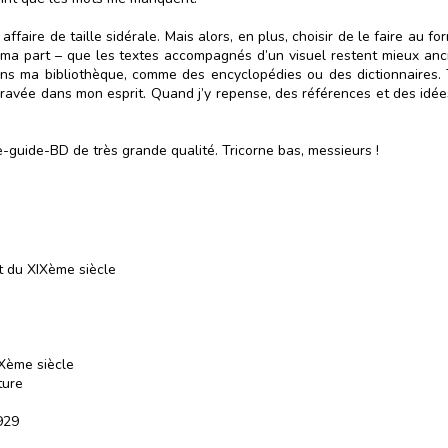
e affaire de taille sidérale. Mais alors, en plus, choisir de le faire au f
our ma part – que les textes accompagnés d’un visuel restent mieux 
ns ma bibliothèque, comme des encyclopédies ou des dictionnaires. T
gravée dans mon esprit. Quand j’y repense, des références et des idée
re-guide-BD de très grande qualité. Tricorne bas, messieurs !
t du XIXème siècle
XXème siècle
ture
929