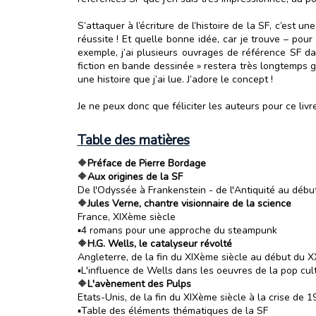
S’attaquer à l’écriture de l’histoire de la SF, c’est un
réussite ! Et quelle bonne idée, car je trouve – p
exemple, j’ai plusieurs ouvrages de référence SF da
fiction en bande dessinée » restera très longtemps 
une histoire que j’ai lue. J’adore le concept !
Je ne peux donc que féliciter les auteurs pour ce liv
Table des matières
🔶
Préface de Pierre Bordage
🔶
Aux origines de la SF
De l'Odyssée à Frankenstein - de l'Antiquité au débu
🔶
Jules Verne, chantre visionnaire de la science
France, XIXème siècle
▪️4 romans pour une approche du steampunk
🔶
H.G. Wells, le catalyseur révolté
Angleterre, de la fin du XIXème siècle au début du 
▪️L'influence de Wells dans les oeuvres de la pop cul
🔶
L'avènement des Pulps
Etats-Unis, de la fin du XIXème siècle à la crise de 1
▪️Table des éléments thématiques de la SF