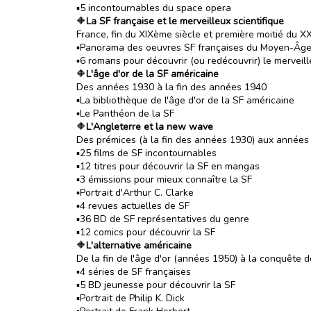
▪️5 incontournables du space opera
🔶
La SF française et le merveilleux scientifique
France, fin du XIXème siècle et première moitié du X
▪️Panorama des oeuvres SF françaises du Moyen-Âge
▪️6 romans pour découvrir (ou redécouvrir) le merveill
🔶
L'âge d'or de la SF américaine
Des années 1930 à la fin des années 1940
▪️La bibliothèque de l'âge d'or de la SF américaine
▪️Le Panthéon de la SF
🔶
L'Angleterre et la new wave
Des prémices (à la fin des années 1930) aux années
▪️25 films de SF incontournables
▪️12 titres pour découvrir la SF en mangas
▪️3 émissions pour mieux connaître la SF
▪️Portrait d'Arthur C. Clarke
▪️4 revues actuelles de SF
▪️36 BD de SF représentatives du genre
▪️12 comics pour découvrir la SF
🔶
L'alternative américaine
De la fin de l'âge d'or (années 1950) à la conquête d
▪️4 séries de SF françaises
▪️5 BD jeunesse pour découvrir la SF
▪️Portrait de Philip K. Dick