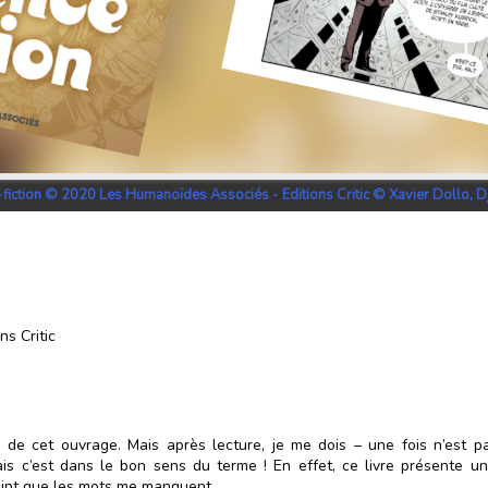
e-fiction © 2020 Les Humanoïdes Associés - Editions Critic © Xavier Dollo, D
s Critic
ue de cet ouvrage. Mais après lecture, je me dois – une fois n’est 
ais c’est dans le bon sens du terme ! En effet, ce livre présente un 
point que les mots me manquent.