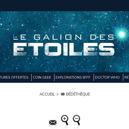
TURES OFFERTES
COIN GEEK
EXPLORATIONS SFFF
DOCTOR WHO
RÉ
ACCUEIL
>
🗯️ BÉDÉTHÈQUE