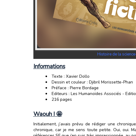
Histoire de la scienc
Informations
Texte : Xavier Dollo
Dessin et couleur : Djibril Morissette-Phan
Préface : Pierre Bordage
Editeurs : Les Humanoïdes Associés - Edition
216 pages
Waouh ! 🤩
Initialement, j’avais prévu de rédiger une chroniq
chronique, car je me sens toute petite. Oui, oui. M
références SF que j’en suis très impressionnée, au 