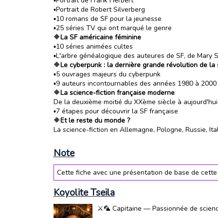
▪️Portrait de Frank Herbert
▪️Portrait de Robert Silverberg
▪️10 romans de SF pour la jeunesse
▪️25 séries TV qui ont marqué le genre
🔶
La SF américaine féminine
▪️10 séries animées cultes
▪️L'arbre généalogique des auteures de SF, de Mary S
🔶
Le cyberpunk : la dernière grande révolution de la 
▪️5 ouvrages majeurs du cyberpunk
▪️9 auteurs incontournables des années 1980 à 2000
🔶
La science-fiction française moderne
De la deuxième moitié du XXème siècle à aujourd'hui
▪️7 étapes pour découvrir la SF française
🔶
Et le reste du monde ?
La science-fiction en Allemagne, Pologne, Russie, Ita
Note
Cette fiche avec une présentation de base de cette
Koyolite Tseila
⚔️🦜 Capitaine — Passionnée de science-