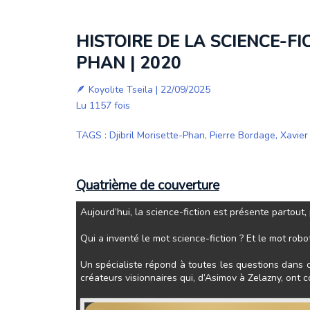
HISTOIRE DE LA SCIENCE-FI
PHAN | 2020
🪶
Koyolite Tseila
| 22/09/2025
Lu 1157 fois
TAGS
:
Djibril Morisette-Phan
,
Pierre Bordage
,
Xavier
Quatrième de couverture
Aujourd’hui, la science-fiction est présente partout
Qui a inventé le mot science-fiction ? Et le mot robo
Un spécialiste répond à toutes les questions dans c
créateurs visionnaires qui, d’Asimov à Zelazny, ont co