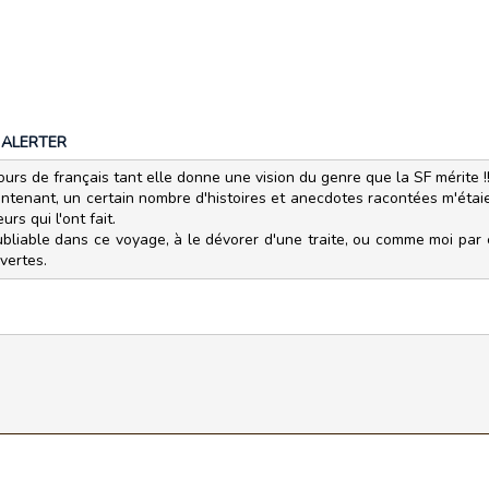
|
ALERTER
rs de français tant elle donne une vision du genre que la SF mérite !
enant, un certain nombre d'histoires et anecdotes racontées m'étaient
rs qui l'ont fait.
iable dans ce voyage, à le dévorer d'une traite, ou comme moi par ét
vertes.