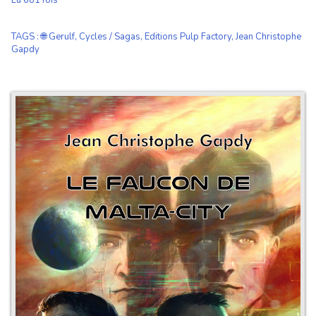
Lu 681 fois
TAGS
:
🌐 Gerulf
,
Cycles / Sagas
,
Editions Pulp Factory
,
Jean Christophe
Gapdy