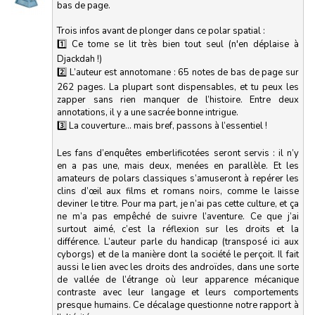
bas de page.
Trois infos avant de plonger dans ce polar spatial :
1️⃣ Ce tome se lit très bien tout seul (n'en déplaise à
Djackdah !)
2️⃣ L’auteur est annotomane : 65 notes de bas de page sur
262 pages. La plupart sont dispensables, et tu peux les
zapper sans rien manquer de l’histoire. Entre deux
annotations, il y a une sacrée bonne intrigue.
3️⃣ La couverture… mais bref, passons à l’essentiel !
Les fans d’enquêtes emberlificotées seront servis : il n’y
en a pas une, mais deux, menées en parallèle. Et les
amateurs de polars classiques s’amuseront à repérer les
clins d’œil aux films et romans noirs, comme le laisse
deviner le titre. Pour ma part, je n’ai pas cette culture, et ça
ne m’a pas empêché de suivre l’aventure. Ce que j’ai
surtout aimé, c’est la réflexion sur les droits et la
différence. L’auteur parle du handicap (transposé ici aux
cyborgs) et de la manière dont la société le perçoit. Il fait
aussi le lien avec les droits des androïdes, dans une sorte
de vallée de l’étrange où leur apparence mécanique
contraste avec leur langage et leurs comportements
presque humains. Ce décalage questionne notre rapport à