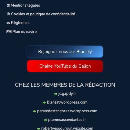
⚖️ Mentions légales
🍪 Cookies et politique de confidentialité
📜 Règlement
🗺️ Plan du navire
Rejoignez-nous sur Bluesky
Chaîne YouTube du Galion
CHEZ LES MEMBRES DE LA RÉDACTION
jc.gapdy.fr
blanzat.wordpress.com
patatedestenebres.wordpress.com
plumesascendantes.fr
robertyessouroun.wixsite.com