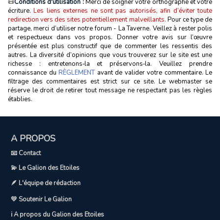
📜
Conditions d'utilisation :
Merci de soigner votre orthographe et votre
écriture.
Les liens externes ne sont pas autorisés, afin d’éviter toute
redirection vers des sites potentiellement malveillants.
Pour ce type de
partage, merci d’utiliser notre forum - La Taverne. Veillez à rester polis
et respectueux dans vos propos. Donner votre avis sur l’œuvre
présentée est plus constructif que de commenter les ressentis des
autres. La diversité d’opinions que vous trouverez sur le site est une
richesse : entretenons‑la et préservons‑la. Veuillez prendre
connaissance du
RÈGLEMENT
avant de valider votre commentaire. Le
filtrage des commentaires est strict sur ce site. Le webmaster se
réserve le droit de retirer tout message ne respectant pas les règles
établies.
A PROPOS
📧 Contact
💫 Le Galion des Etoiles
🪶 L'équipe de rédaction
💛 Soutenir Le Galion
ℹ️ A propos du Galion des Etoiles