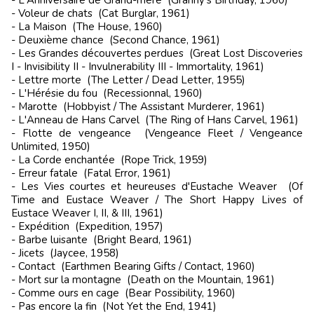
- Voleur de chats (Cat Burglar, 1961)
- La Maison (The House, 1960)
- Deuxième chance (Second Chance, 1961)
- Les Grandes découvertes perdues (Great Lost Discoveries
I - Invisibility II - Invulnerability III - Immortality, 1961)
- Lettre morte (The Letter / Dead Letter, 1955)
- L'Hérésie du fou (Recessionnal, 1960)
- Marotte (Hobbyist / The Assistant Murderer, 1961)
- L'Anneau de Hans Carvel (The Ring of Hans Carvel, 1961)
- Flotte de vengeance (Vengeance Fleet / Vengeance
Unlimited, 1950)
- La Corde enchantée (Rope Trick, 1959)
- Erreur fatale (Fatal Error, 1961)
- Les Vies courtes et heureuses d'Eustache Weaver (Of
Time and Eustace Weaver / The Short Happy Lives of
Eustace Weaver I, II, & III, 1961)
- Expédition (Expedition, 1957)
- Barbe luisante (Bright Beard, 1961)
- Jicets (Jaycee, 1958)
- Contact (Earthmen Bearing Gifts / Contact, 1960)
- Mort sur la montagne (Death on the Mountain, 1961)
- Comme ours en cage (Bear Possibility, 1960)
- Pas encore la fin (Not Yet the End, 1941)