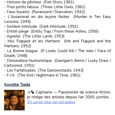
- Histoire de pêcheur (Fish Story, 1961)
- Trois petits hiboux (Three Little Owls, 1961)
- Faux-fuyants (Runaround / Starvation, 1942)
- L'Assassinat en dix leçons faciles (Murder in Ten Easy
Lessons, 1945)
- Sombre interlude (Dark Interlude, 1951)
- Entité-piège (Entity Trap / From these Ashes, 1950)
- Agnelle (The Little Lamb, 1953)
- Moi, Flapjack et les Martiens (Me and Flapjack and the
Martians, 1952)
- La Bonne blague (If Looks Could Kill / The Joke / Face of
Death, 1948)
- Dessinateur-humoristique (Garrigan's Bems / Lucky Draw /
Cartoonist, 1951)
- Les Farfafouilles (The Geezenstacks, 1943)
- F.I.N. (The End / Nightmare in Time, 1961)
Koyolite Tseila
⚔️🦜 Capitaine — Passionnée de science-fiction,
je rédige des articles depuis l'an 2000, portée...
En savoir plus sur cet auteur