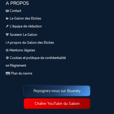
A PROPOS
📧 Contact
💫 Le Galion des Etoiles
🪶 L'équipe de rédaction
💛 Soutenir Le Galion
ℹ️ A propos du Galion des Etoiles
⚖️ Mentions légales
🍪 Cookies et politique de confidentialité
📜 Règlement
🗺️ Plan du navire
Rejoignez-nous sur Bluesky
Chaîne YouTube du Galion