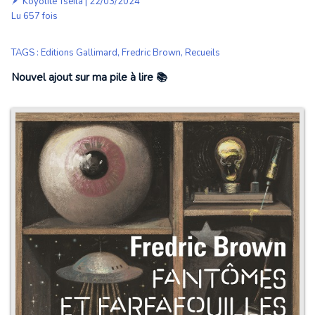
🪶
Koyolite Tseila
| 22/03/2024
Lu 657 fois
TAGS
:
Editions Gallimard
,
Fredric Brown
,
Recueils
Nouvel ajout sur ma pile à lire 📚