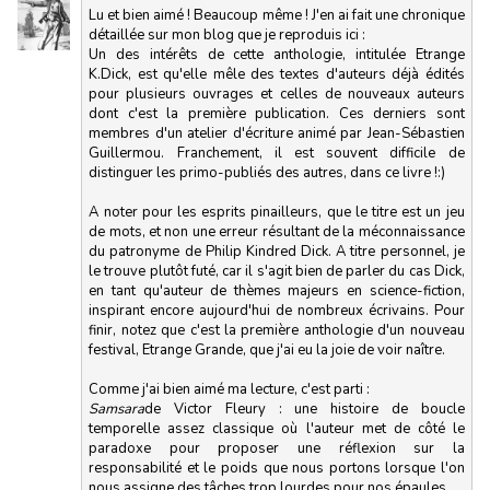
Lu et bien aimé ! Beaucoup même ! J'en ai fait une chronique
détaillée sur mon blog que je reproduis ici :
Un des intérêts de cette anthologie, intitulée Etrange
K.Dick, est qu'elle mêle des textes d'auteurs déjà édités
pour plusieurs ouvrages et celles de nouveaux auteurs
dont c'est la première publication. Ces derniers sont
membres d'un atelier d'écriture animé par Jean-Sébastien
Guillermou. Franchement, il est souvent difficile de
distinguer les primo-publiés des autres, dans ce livre !:)
A noter pour les esprits pinailleurs, que le titre est un jeu
de mots, et non une erreur résultant de la méconnaissance
du patronyme de Philip Kindred Dick. A titre personnel, je
le trouve plutôt futé, car il s'agit bien de parler du cas Dick,
en tant qu'auteur de thèmes majeurs en science-fiction,
inspirant encore aujourd'hui de nombreux écrivains. Pour
finir, notez que c'est la première anthologie d'un nouveau
festival, Etrange Grande, que j'ai eu la joie de voir naître.
Comme j'ai bien aimé ma lecture, c'est parti :
Samsara
de Victor Fleury : une histoire de boucle
temporelle assez classique où l'auteur met de côté le
paradoxe pour proposer une réflexion sur la
responsabilité et le poids que nous portons lorsque l'on
nous assigne des tâches trop lourdes pour nos épaules.