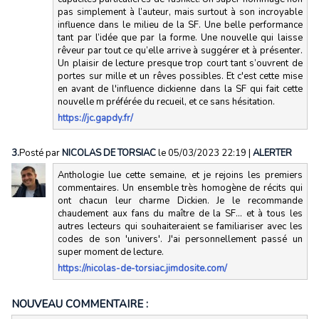
pas simplement à l’auteur, mais surtout à son incroyable
influence dans le milieu de la SF. Une belle performance
tant par l’idée que par la forme. Une nouvelle qui laisse
rêveur par tout ce qu’elle arrive à suggérer et à présenter.
Un plaisir de lecture presque trop court tant s’ouvrent de
portes sur mille et un rêves possibles. Et c'est cette mise
en avant de l'influence dickienne dans la SF qui fait cette
nouvelle m préférée du recueil, et ce sans hésitation.
https://jc.gapdy.fr/
3.
Posté par
NICOLAS DE TORSIAC
le 05/03/2023 22:19
|
ALERTER
Anthologie lue cette semaine, et je rejoins les premiers
commentaires. Un ensemble très homogène de récits qui
ont chacun leur charme Dickien. Je le recommande
chaudement aux fans du maître de la SF... et à tous les
autres lecteurs qui souhaiteraient se familiariser avec les
codes de son 'univers'. J'ai personnellement passé un
super moment de lecture.
https://nicolas-de-torsiac.jimdosite.com/
NOUVEAU COMMENTAIRE :