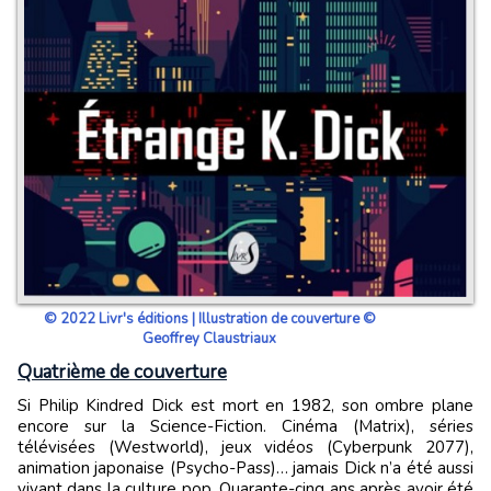
© 2022 Livr's éditions | Illustration de couverture ©
Geoffrey Claustriaux
Quatrième de couverture
Si Philip Kindred Dick est mort en 1982, son ombre plane
encore sur la Science-Fiction. Cinéma (Matrix), séries
télévisées (Westworld), jeux vidéos (Cyberpunk 2077),
animation japonaise (Psycho-Pass)… jamais Dick n’a été aussi
vivant dans la culture pop. Quarante-cinq ans après avoir été