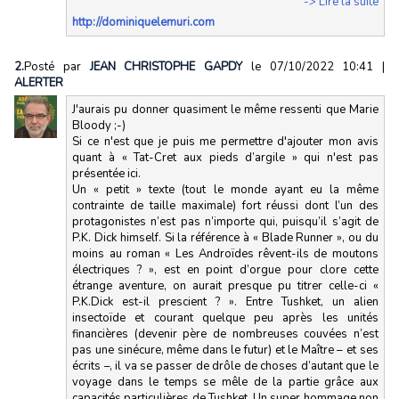
-> Lire la suite
http://dominiquelemuri.com
2.
Posté par
JEAN CHRISTOPHE GAPDY
le 07/10/2022 10:41
|
ALERTER
J'aurais pu donner quasiment le même ressenti que Marie
Bloody ;-)
Si ce n'est que je puis me permettre d'ajouter mon avis
quant à « Tat-Cret aux pieds d’argile » qui n'est pas
présentée ici.
Un « petit » texte (tout le monde ayant eu la même
contrainte de taille maximale) fort réussi dont l’un des
protagonistes n’est pas n’importe qui, puisqu’il s’agit de
P.K. Dick himself. Si la référence à « Blade Runner », ou du
moins au roman « Les Androïdes rêvent-ils de moutons
électriques ? », est en point d’orgue pour clore cette
étrange aventure, on aurait presque pu titrer celle-ci «
P.K.Dick est-il prescient ? ». Entre Tushket, un alien
insectoïde et courant quelque peu après les unités
financières (devenir père de nombreuses couvées n’est
pas une sinécure, même dans le futur) et le Maître – et ses
écrits –, il va se passer de drôle de choses d’autant que le
voyage dans le temps se mêle de la partie grâce aux
capacités particulières de Tushket. Un super hommage non