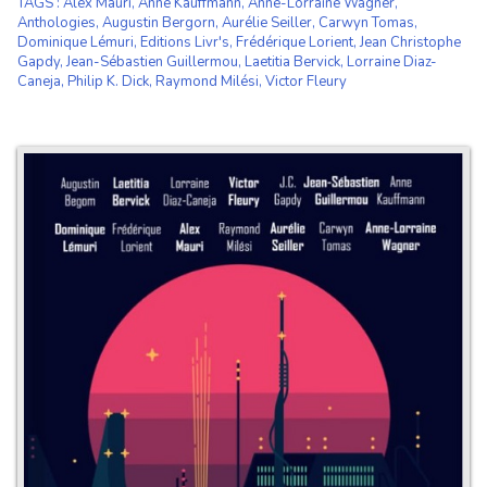
TAGS
:
Alex Mauri
,
Anne Kauffmann
,
Anne-Lorraine Wagner
,
Anthologies
,
Augustin Bergorn
,
Aurélie Seiller
,
Carwyn Tomas
,
Dominique Lémuri
,
Editions Livr's
,
Frédérique Lorient
,
Jean Christophe
Gapdy
,
Jean-Sébastien Guillermou
,
Laetitia Bervick
,
Lorraine Diaz-
Caneja
,
Philip K. Dick
,
Raymond Milési
,
Victor Fleury