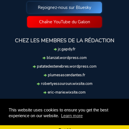
Rejoignez-nous sur Bluesky
Chaîne YouTube du Galion
CHEZ LES MEMBRES DE LA RÉDACTION
jc.gapdy.fr
blanzat.wordpress.com
patatedestenebres.wordpress.com
plumesascendantes.fr
robertyessouroun.wixsite.com
eric-marie.wixsite.com
lechiencritique.blogspot.com
soufflereve.blogspot.com
This website uses cookies to ensure you get the best
experience on our website.
Learn more
© 2009-2026 Le Galion des Etoiles. Tous droits réservés.
Ce site est réalisé et maintenu avec coeur et passion.