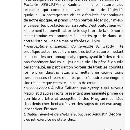
Patiente 78649
d'Anne Kaufmann : une histoire très
prenante, qui commence avec un brin de légèreté,
quoique... la protagoniste vit les difficultés économiques
de notre époque, et prend un ton parfois léger pour mieux
encaisser les obstacles sur sa route, c'est plutôt bien vu !
Finalement la nouvelle aborde le sujet fort de la mémoire,
et se termine en hommage à une très grande dame de
notre Histoire. Une de mes préférées du livre !
Imperceptible glissement du temps
de JC Gapdy : le
prolifique auteur nous livre une très belle histoire, mettant
en scène des personnages atypiques, ayant tiré des cartes
pas forcément faciles au jeu de la vie. Un père à double
personnalité, un petit garçon porteur de troubles cognitifs
forment un duo/trio attachant, mettant en œuvre leurs
personnalités et leurs qualités pour résoudre une énigme.
Une réussite que ce texte, un coup de cœur.
Deconnexion
de Aurélie Sellier : une dystopie qui évoque
Matrix et d'autres récits présentant une humanité privée de
son libre-arbitre et assujettie à des Programmes. Des
dissidents cherchent à délivrer des sujets de cet esclavage
inconscient. Efficace.
Cthulhu rêve-t-il de chats électriques
d'Augustin Begom :
très joli exercice de style, clin...