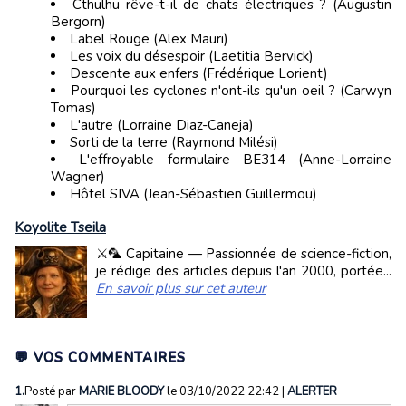
Cthulhu rêve-t-il de chats électriques ? (Augustin
Bergorn)
Label Rouge (Alex Mauri)
Les voix du désespoir (Laetitia Bervick)
Descente aux enfers (Frédérique Lorient)
Pourquoi les cyclones n'ont-ils qu'un oeil ? (Carwyn
Tomas)
L'autre (Lorraine Diaz-Caneja)
Sorti de la terre (Raymond Milési)
L'effroyable formulaire BE314 (Anne-Lorraine
Wagner)
Hôtel SIVA (Jean-Sébastien Guillermou)
Koyolite Tseila
⚔️🦜 Capitaine — Passionnée de science-fiction,
je rédige des articles depuis l'an 2000, portée...
En savoir plus sur cet auteur
💬 VOS COMMENTAIRES
1.
Posté par
MARIE BLOODY
le 03/10/2022 22:42
|
ALERTER