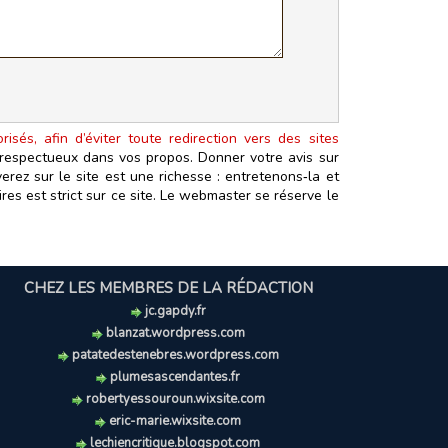
isés, afin d’éviter toute redirection vers des sites
t respectueux dans vos propos. Donner votre avis sur
erez sur le site est une richesse : entretenons‑la et
es est strict sur ce site. Le webmaster se réserve le
CHEZ LES MEMBRES DE LA RÉDACTION
jc.gapdy.fr
blanzat.wordpress.com
patatedestenebres.wordpress.com
plumesascendantes.fr
robertyessouroun.wixsite.com
eric-marie.wixsite.com
lechiencritique.blogspot.com