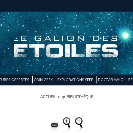
TURES OFFERTES
COIN GEEK
EXPLORATIONS SFFF
DOCTOR WHO
RÉ
ACCUEIL
>
📖 BIBLIOTHÈQUE