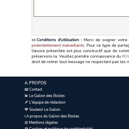
📜
Conditions d'utilisation :
Merci de soigner votre 
potentiellement malveillants.
Pour ce type de partage
l’œuvre présentée est plus constructif que de commen
préservons‑la. Veuillez prendre connaissance du
RÈG
droit de retirer tout message ne respectant pas les r
A PROPOS
📧 Contact
💫 Le Galion des Etoiles
🪶 L'équipe de rédaction
💛 Soutenir Le Galion
ℹ️ A propos du Galion des Etoiles
⚖️ Mentions légales