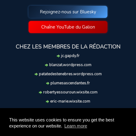
Rejoignez-nous sur Bluesky
Chaîne YouTube du Galion
CHEZ LES MEMBRES DE LA RÉDACTION
jc.gapdy.fr
blanzat.wordpress.com
patatedestenebres.wordpress.com
plumesascendantes.fr
robertyessouroun.wixsite.com
eric-marie.wixsite.com
lechiencritique.blogspot.com
soufflereve.blogspot.com
This website uses cookies to ensure you get the best
experience on our website.
Learn more
© 2009-2026 Le Galion des Etoiles. Tous droits réservés.