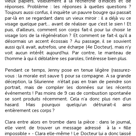
vieux papiers, visiblement à la recherche d’indices et de
réponses. Problème : les réponses à quelles questions ?
Toujours aussi confus, il inquiète un pauvre bougre qui passait
par-là en se regardant dans un vieux miroir : il a déjà vu ce
visage quelque part… avant de réaliser que c’est le sien ! Et
puis, d’ailleurs, comment son corps fait-il pour lui choisir le
visage lors de la régénération ? Et comment se fait-il qu’il a
désormais un accent écossais ? Au passage, il se souvient
aussi qu’il avait, autrefois, une écharpe (4e Docteur), mais n’y
voit aucun intérêt aujourd’hui. Par contre, le manteau de
l’homme à qui il déblatère ses paroles, l’intéresse bien plus.
Pendant ce temps, Jenny pose en tenue légère (rassurez-
vous : la morale est sauve !) pour sa compagne. A sa grande
déception, la Silurienne n’était pas en train de peindre son
portrait, mais de compiler les données sur les récents
événements ! Pas moins de 9 cas de combustion spontanée
se sont produits récemment. Cela n’a donc plus rien d’un
hasard. Mais pourquoi quelqu’un détruirait-il ainsi
entièrement ces corps ?
Clara entre alors en trombe dans la pièce : dans le journal,
elle vient de trouver un message adressé à la « fille
impossible » - Clara elle-même ! Le Docteur lui a donc laissé