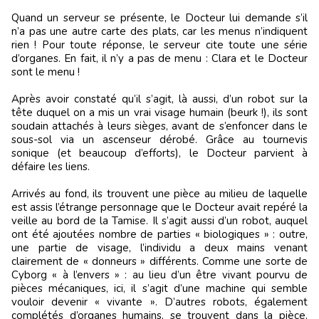
Quand un serveur se présente, le Docteur lui demande s’il
n’a pas une autre carte des plats, car les menus n’indiquent
rien ! Pour toute réponse, le serveur cite toute une série
d’organes. En fait, il n’y a pas de menu : Clara et le Docteur
sont le menu !
Après avoir constaté qu’il s’agit, là aussi, d’un robot sur la
tête duquel on a mis un vrai visage humain (beurk !), ils sont
soudain attachés à leurs sièges, avant de s’enfoncer dans le
sous-sol via un ascenseur dérobé. Grâce au tournevis
sonique (et beaucoup d’efforts), le Docteur parvient à
défaire les liens.
Arrivés au fond, ils trouvent une pièce au milieu de laquelle
est assis l’étrange personnage que le Docteur avait repéré la
veille au bord de la Tamise. Il s’agit aussi d’un robot, auquel
ont été ajoutées nombre de parties « biologiques » : outre,
une partie de visage, l’individu a deux mains venant
clairement de « donneurs » différents. Comme une sorte de
Cyborg « à l’envers » : au lieu d’un être vivant pourvu de
pièces mécaniques, ici, il s’agit d’une machine qui semble
vouloir devenir « vivante ». D’autres robots, également
complétés d’organes humains, se trouvent dans la pièce.