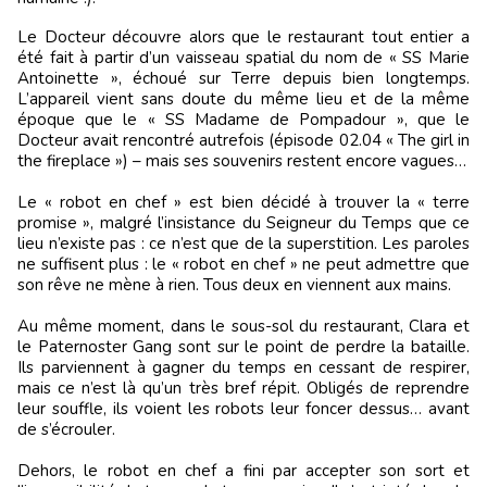
Le Docteur découvre alors que le restaurant tout entier a
été fait à partir d’un vaisseau spatial du nom de « SS Marie
Antoinette », échoué sur Terre depuis bien longtemps.
L’appareil vient sans doute du même lieu et de la même
époque que le « SS Madame de Pompadour », que le
Docteur avait rencontré autrefois (épisode 02.04 « The girl in
the fireplace ») – mais ses souvenirs restent encore vagues…
Le « robot en chef » est bien décidé à trouver la « terre
promise », malgré l’insistance du Seigneur du Temps que ce
lieu n’existe pas : ce n’est que de la superstition. Les paroles
ne suffisent plus : le « robot en chef » ne peut admettre que
son rêve ne mène à rien. Tous deux en viennent aux mains.
Au même moment, dans le sous-sol du restaurant, Clara et
le Paternoster Gang sont sur le point de perdre la bataille.
Ils parviennent à gagner du temps en cessant de respirer,
mais ce n’est là qu’un très bref répit. Obligés de reprendre
leur souffle, ils voient les robots leur foncer dessus… avant
de s’écrouler.
Dehors, le robot en chef a fini par accepter son sort et