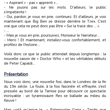
- « Aspirant » - pas « apprenti »…
- Ne jouons pas sur les mots. D’ailleurs, le public
s’impatiente !
- Oui, pardon, je vous en prie, continuez. Et d’ailleurs, je vois
maintenant que Big Ben se dresse derrière le T.rex. C’est
vrai que cela ne peut donc pas être « Sur la trace des … ».
- …
- Mais je vous en prie, poursuivez, Monsieur le Narrateur…
- Merci ! Et maintenant, installez-vous confortablement, et
profitez de l’histoire…
Voilà donc ce que le public attendait depuis longtemps : la
nouvelle saison de « Doctor Who » et les véritables débuts
de Peter Capaldi…
Présentation
Nous voici donc, une nouvelle fois, dans le Londres de la fin
du 19e siècle. La foule, à la fois fascinée et effrayée, s’est
pressée au bord de la Tamise pour découvrir ce spectacle
incroyable : un tyrannosaure Rex se ballade au milieu du
fleuve !
Mais voilà qu’arrive le « Paternoster Gang ». Tandis que