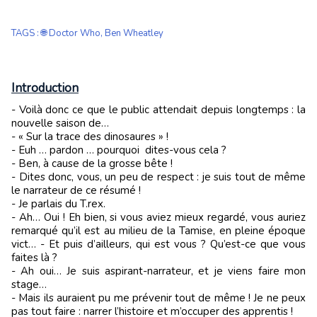
TAGS
:
🌐 Doctor Who
,
Ben Wheatley
Introduction
- Voilà donc ce que le public attendait depuis longtemps : la
nouvelle saison de…
- « Sur la trace des dinosaures » !
- Euh … pardon … pourquoi dites-vous cela ?
- Ben, à cause de la grosse bête !
- Dites donc, vous, un peu de respect : je suis tout de même
le narrateur de ce résumé !
- Je parlais du T.rex.
- Ah… Oui ! Eh bien, si vous aviez mieux regardé, vous auriez
remarqué qu’il est au milieu de la Tamise, en pleine époque
vict… - Et puis d’ailleurs, qui est vous ? Qu’est-ce que vous
faites là ?
- Ah oui… Je suis aspirant-narrateur, et je viens faire mon
stage…
- Mais ils auraient pu me prévenir tout de même ! Je ne peux
pas tout faire : narrer l’histoire et m’occuper des apprentis !