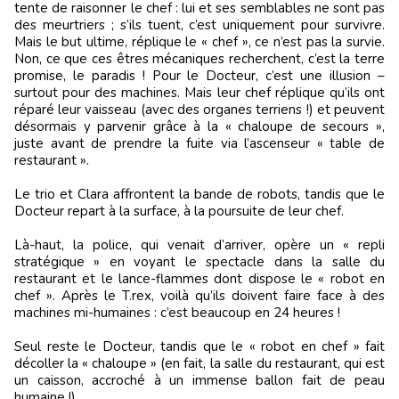
tente de raisonner le chef : lui et ses semblables ne sont pas
des meurtriers ; s’ils tuent, c’est uniquement pour survivre.
Mais le but ultime, réplique le « chef », ce n’est pas la survie.
Non, ce que ces êtres mécaniques recherchent, c’est la terre
promise, le paradis ! Pour le Docteur, c’est une illusion –
surtout pour des machines. Mais leur chef réplique qu’ils ont
réparé leur vaisseau (avec des organes terriens !) et peuvent
désormais y parvenir grâce à la « chaloupe de secours »,
juste avant de prendre la fuite via l’ascenseur « table de
restaurant ».
Le trio et Clara affrontent la bande de robots, tandis que le
Docteur repart à la surface, à la poursuite de leur chef.
Là-haut, la police, qui venait d’arriver, opère un « repli
stratégique » en voyant le spectacle dans la salle du
restaurant et le lance-flammes dont dispose le « robot en
chef ». Après le T.rex, voilà qu’ils doivent faire face à des
machines mi-humaines : c’est beaucoup en 24 heures !
Seul reste le Docteur, tandis que le « robot en chef » fait
décoller la « chaloupe » (en fait, la salle du restaurant, qui est
un caisson, accroché à un immense ballon fait de peau
humaine !).