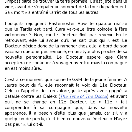
l’impossibilité de trouver la terre promise. Il s’est jeté dans le
vide, avant de s’empaler au sommet de la tour du parlement.
Sa « mort » a entraîné l’arrêt de tous les autres.
Lorsqu’ils rejoignent Pasternoster Row, le quatuor réalise
que le Tardis est parti. Clara va-t-elle être coincée à l’ère
victorienne ? Non, car le Docteur finit par revenir. En le
retrouvant, elle lui avoue qu’il ne sait plus qui il est. Le
Docteur décide donc de la ramener chez elle, à bord de son
vaisseau quelque peu remanié, en un style plus proche de sa
nouvelle personnalité. Le Docteur espère que Clara
acceptera de continuer à voyager avec lui, mais la compagne
en est moins sûre…
C’est à ce moment que sonne le GSM de la jeune femme. A
l’autre bout du fil, elle reconnaît la voix du 11e Docteur.
Celui-ci l’appelle de Trenzalore, juste après avoir gagné la
bataille contre les Daleks (
The Time of The Doctor
) et avant
qu’il ne se change en 12e Docteur. Le « 11e » fait
comprendre à sa compagne que, dans sa nouvelle
apparence, il a besoin d’elle plus que jamais, car s’il y a
quelqu’un de perdu, c’est bien ce nouveau Docteur. « N’ayez
pas peur », lui dit-il.