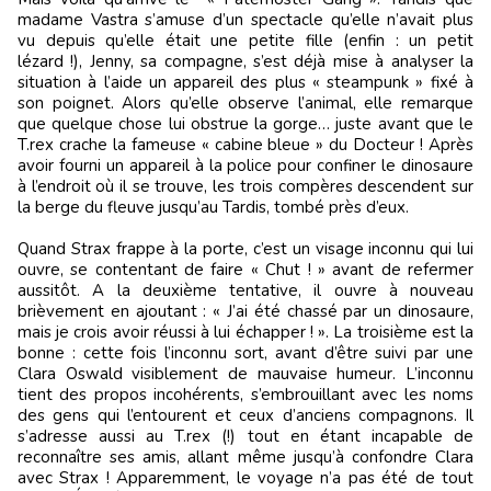
madame Vastra s’amuse d’un spectacle qu’elle n’avait plus
vu depuis qu’elle était une petite fille (enfin : un petit
lézard !), Jenny, sa compagne, s’est déjà mise à analyser la
situation à l’aide un appareil des plus « steampunk » fixé à
son poignet. Alors qu’elle observe l’animal, elle remarque
que quelque chose lui obstrue la gorge… juste avant que le
T.rex crache la fameuse « cabine bleue » du Docteur ! Après
avoir fourni un appareil à la police pour confiner le dinosaure
à l’endroit où il se trouve, les trois compères descendent sur
la berge du fleuve jusqu’au Tardis, tombé près d’eux.
Quand Strax frappe à la porte, c’est un visage inconnu qui lui
ouvre, se contentant de faire « Chut ! » avant de refermer
aussitôt. A la deuxième tentative, il ouvre à nouveau
brièvement en ajoutant : « J’ai été chassé par un dinosaure,
mais je crois avoir réussi à lui échapper ! ». La troisième est la
bonne : cette fois l’inconnu sort, avant d’être suivi par une
Clara Oswald visiblement de mauvaise humeur. L’inconnu
tient des propos incohérents, s’embrouillant avec les noms
des gens qui l’entourent et ceux d’anciens compagnons. Il
s’adresse aussi au T.rex (!) tout en étant incapable de
reconnaître ses amis, allant même jusqu’à confondre Clara
avec Strax ! Apparemment, le voyage n’a pas été de tout