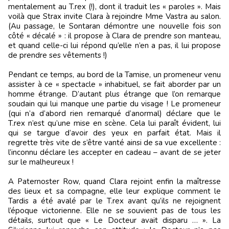
mentalement au T.rex (!), dont il traduit les « paroles ». Mais
voilà que Strax invite Clara à rejoindre Mme Vastra au salon.
(Au passage, le Sontaran démontre une nouvelle fois son
côté « décalé » : il propose à Clara de prendre son manteau,
et quand celle-ci lui répond qu’elle n’en a pas, il lui propose
de prendre ses vêtements !)
Pendant ce temps, au bord de la Tamise, un promeneur venu
assister à ce « spectacle » inhabituel, se fait aborder par un
homme étrange. D’autant plus étrange que l’on remarque
soudain qui lui manque une partie du visage ! Le promeneur
(qui n’a d’abord rien remarqué d’anormal) déclare que le
T.rex n’est qu’une mise en scène. Cela lui paraît évident, lui
qui se targue d’avoir des yeux en parfait état. Mais il
regrette très vite de s’être vanté ainsi de sa vue excellente :
l’inconnu déclare les accepter en cadeau – avant de se jeter
sur le malheureux !
A Paternoster Row, quand Clara rejoint enfin la maîtresse
des lieux et sa compagne, elle leur explique comment le
Tardis a été avalé par le T.rex avant qu’ils ne rejoignent
l’époque victorienne. Elle ne se souvient pas de tous les
détails, surtout que « Le Docteur avait disparu … ». La