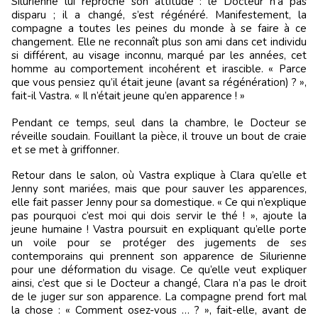
Silurienne lui reproche son attitude : le Docteur n’a pas
disparu ; il a changé, s’est régénéré. Manifestement, la
compagne a toutes les peines du monde à se faire à ce
changement. Elle ne reconnaît plus son ami dans cet individu
si différent, au visage inconnu, marqué par les années, cet
homme au comportement incohérent et irascible. « Parce
que vous pensiez qu’il était jeune (avant sa régénération) ? »,
fait-il Vastra. « Il n’était jeune qu’en apparence ! »
Pendant ce temps, seul dans la chambre, le Docteur se
réveille soudain. Fouillant la pièce, il trouve un bout de craie
et se met à griffonner.
Retour dans le salon, où Vastra explique à Clara qu’elle et
Jenny sont mariées, mais que pour sauver les apparences,
elle fait passer Jenny pour sa domestique. « Ce qui n’explique
pas pourquoi c’est moi qui dois servir le thé ! », ajoute la
jeune humaine ! Vastra poursuit en expliquant qu’elle porte
un voile pour se protéger des jugements de ses
contemporains qui prennent son apparence de Silurienne
pour une déformation du visage. Ce qu’elle veut expliquer
ainsi, c’est que si le Docteur a changé, Clara n’a pas le droit
de le juger sur son apparence. La compagne prend fort mal
la chose : « Comment osez-vous … ? », fait-elle, avant de