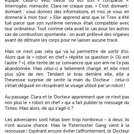
équipe. Celui-ci veut savoir où est son « comparse ».
Interrogée, menacée, Clara ne craque pas. « C’est donnant-
donnant : vous donnez des informations, et moi, je vous en
donnerai à mon tour. » Elle apprend ainsi que le T.rex a été
tué parce que son système nerveux était compatible avec
leur ordinateur. Tout comme cela avait le cas pour les autres
cas de combustion spontanée : on avait prélevé des organes
avant de détruire les corps pour ne laisser aucune trace.
Mais ce n’est pas cela qui va lui permettre de sortir d’ici.
Alors que le « robot en chef » répète sa question (« Où est
l’autre ? »), elle tente de se convaincre que son ami ne l’a pas
abandonnée. Mais celui-ci a tellement changé, et elle n’est
plus sûre de rien. Tendant le bras derrière elle, elle a
l’heureuse surprise de sentir la main du Docteur : celui-ci
s’était déguisé en récupérant le visage utilisé par un robot !
Au passage, Clara et le Docteur apprennent que ce n’est pas
non plus le « robot en chef » qui a fait publier le message du
Times. Mais alors, de qui s’agit-il ?
Les adversaires sont hélas bien trop nombreux – à deux, ils
n’ont aucune chance. Mais le Paternoster Gang vient à la
rescousse ! Espérant encore éviter l’affrontement, le Docteur