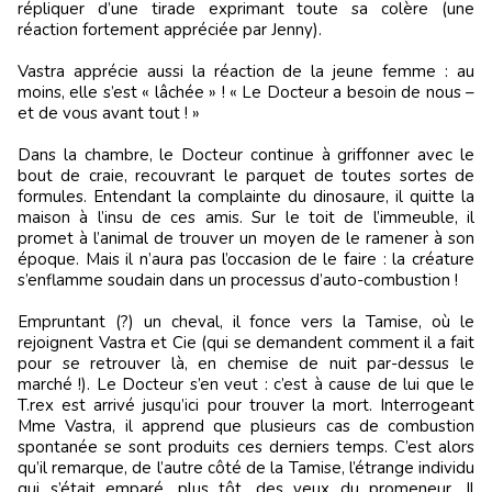
répliquer d’une tirade exprimant toute sa colère (une
réaction fortement appréciée par Jenny).
Vastra apprécie aussi la réaction de la jeune femme : au
moins, elle s’est « lâchée » ! « Le Docteur a besoin de nous –
et de vous avant tout ! »
Dans la chambre, le Docteur continue à griffonner avec le
bout de craie, recouvrant le parquet de toutes sortes de
formules. Entendant la complainte du dinosaure, il quitte la
maison à l’insu de ces amis. Sur le toit de l’immeuble, il
promet à l’animal de trouver un moyen de le ramener à son
époque. Mais il n’aura pas l’occasion de le faire : la créature
s’enflamme soudain dans un processus d’auto-combustion !
Empruntant (?) un cheval, il fonce vers la Tamise, où le
rejoignent Vastra et Cie (qui se demandent comment il a fait
pour se retrouver là, en chemise de nuit par-dessus le
marché !). Le Docteur s’en veut : c’est à cause de lui que le
T.rex est arrivé jusqu’ici pour trouver la mort. Interrogeant
Mme Vastra, il apprend que plusieurs cas de combustion
spontanée se sont produits ces derniers temps. C’est alors
qu’il remarque, de l’autre côté de la Tamise, l’étrange individu
qui s’était emparé, plus tôt, des yeux du promeneur. Il