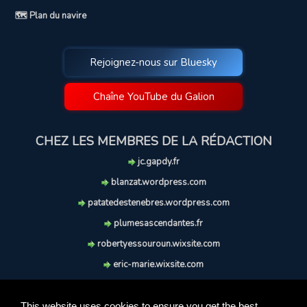
🗺️ Plan du navire
Rejoignez-nous sur Bluesky
Chaîne YouTube du Galion
CHEZ LES MEMBRES DE LA RÉDACTION
jc.gapdy.fr
blanzat.wordpress.com
patatedestenebres.wordpress.com
plumesascendantes.fr
robertyessouroun.wixsite.com
eric-marie.wixsite.com
lechiencritique.blogspot.com
soufflereve.blogspot.com
This website uses cookies to ensure you get the best