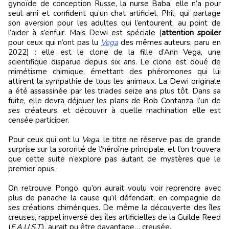
gynoïde de conception Russe, la nurse Baba, elle n’a pour
seul ami et confident qu’un chat artificiel, Phil, qui partage
son aversion pour les adultes qui l’entourent, au point de
l’aider à s’enfuir. Mais Dewi est spéciale (
attention spoiler
pour ceux qui n’ont pas lu
Vega
des mêmes auteurs, paru en
2022) : elle est le clone de la fille d’Ann Vega, une
scientifique disparue depuis six ans. Le clone est doué de
mimétisme chimique, émettant des phéromones qui lui
attirent la sympathie de tous les animaux. La Dewi originale
a été assassinée par les triades seize ans plus tôt. Dans sa
fuite, elle devra déjouer les plans de Bob Contanza, l’un de
ses créateurs, et découvrir à quelle machination elle est
censée participer.
Pour ceux qui ont lu
Vega
, le titre ne réserve pas de grande
surprise sur la sororité de l’héroïne principale, et l’on trouvera
que cette suite n’explore pas autant de mystères que le
premier opus.
On retrouve Pongo, qu’on aurait voulu voir reprendre avec
plus de panache la cause qu’il défendait, en compagnie de
ses créations chimériques. De même la découverte des îles
creuses, rappel inversé des îles artificielles de la Guilde Reed
(
F.A.U.S.T.
), aurait pu être davantage… creusée.