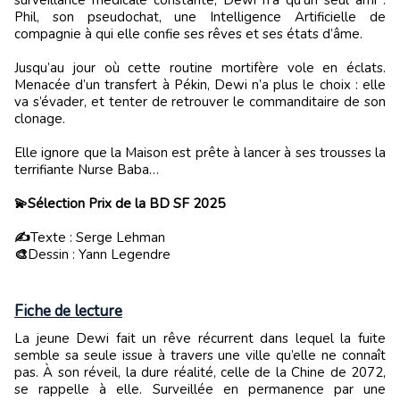
surveillance médicale constante, Dewi n’a qu’un seul ami :
Phil, son pseudochat, une Intelligence Artificielle de
compagnie à qui elle confie ses rêves et ses états d’âme.
Jusqu’au jour où cette routine mortifère vole en éclats.
Menacée d’un transfert à Pékin, Dewi n’a plus le choix : elle
va s’évader, et tenter de retrouver le commanditaire de son
clonage.
Elle ignore que la Maison est prête à lancer à ses trousses la
terrifiante Nurse Baba…
💫Sélection Prix de la BD SF 2025
✍️
Texte : Serge Lehman
🎨
Dessin : Yann Legendre
Fiche de lecture
La jeune Dewi fait un rêve récurrent dans lequel la fuite
semble sa seule issue à travers une ville qu’elle ne connaît
pas. À son réveil, la dure réalité, celle de la Chine de 2072,
se rappelle à elle. Surveillée en permanence par une