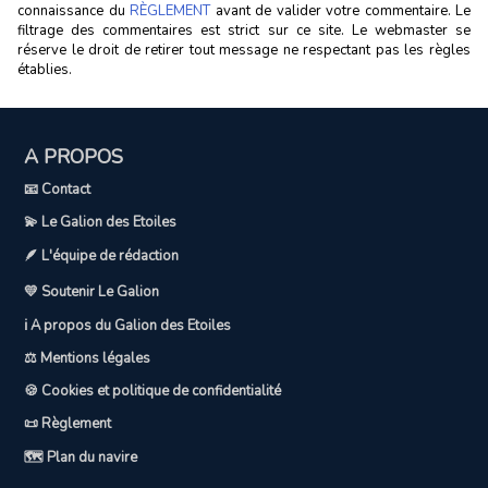
connaissance du
RÈGLEMENT
avant de valider votre commentaire. Le
filtrage des commentaires est strict sur ce site. Le webmaster se
réserve le droit de retirer tout message ne respectant pas les règles
établies.
A PROPOS
📧 Contact
💫 Le Galion des Etoiles
🪶 L'équipe de rédaction
💛 Soutenir Le Galion
ℹ️ A propos du Galion des Etoiles
⚖️ Mentions légales
🍪 Cookies et politique de confidentialité
📜 Règlement
🗺️ Plan du navire