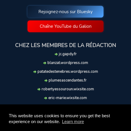
Rejoignez-nous sur Bluesky
Chaîne YouTube du Galion
CHEZ LES MEMBRES DE LA RÉDACTION
jc.gapdy.fr
blanzat.wordpress.com
patatedestenebres.wordpress.com
plumesascendantes.fr
robertyessouroun.wixsite.com
eric-marie.wixsite.com
lechiencritique.blogspot.com
soufflereve.blogspot.com
This website uses cookies to ensure you get the best
experience on our website.
Learn more
© 2009-2026 Le Galion des Etoiles. Tous droits réservés.