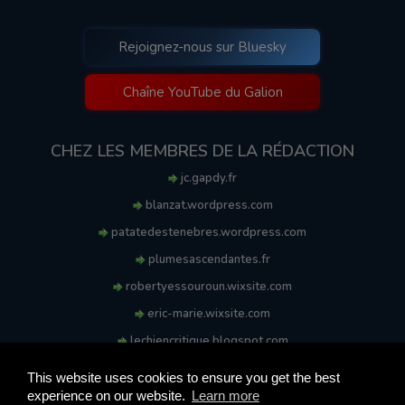
Rejoignez-nous sur Bluesky
Chaîne YouTube du Galion
CHEZ LES MEMBRES DE LA RÉDACTION
jc.gapdy.fr
blanzat.wordpress.com
patatedestenebres.wordpress.com
plumesascendantes.fr
robertyessouroun.wixsite.com
eric-marie.wixsite.com
lechiencritique.blogspot.com
soufflereve.blogspot.com
This website uses cookies to ensure you get the best
experience on our website.
Learn more
© 2009-2026 Le Galion des Etoiles. Tous droits réservés.