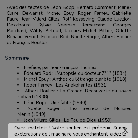
Avec des textes de Léon Bopp, Bernard Comment, Marie-
Claire Dewarrat, Michel Epuy, Roger Farney, Gabrielle
Faure, Jean Villard Gilles, Rolf Kesselring, Claude Luezior-
Dessibourg, Sylvie Neeman Romascano, Georges
Panchard, Wildy Petoud, Jacques-Michel Pittier, Odette
Renaud-Vernet, Édouard Rod, Noëlle Roger, Albert Roulier
et François Rouiller
Sommaire
Préface, par Jean-François Thomas
Édouard Rod : L’Autopsie du docteur Z*** (1884)
Michel Epuy : Anthéa ou l’étrange planète (1918)
Roger Farney : Les Anekphantes (1931)
Albert Roulier : La Grande Découverte du savant
Isobard (1938)
Léon Bopp : Une fable (1940)
Noëlle Roger : Les Secrets de Monsieur
Merlin (1949)
Jean Villard Gilles : Le Feu de Dieu (1950)
Soucoupes volantes (1954)
Oyez, matelots ! Votre soutien est précieux. Si nos
Les Surhommes (1957)
explorations de l’imaginaire vous enchantent, aidez le
Les Soudards (1962)