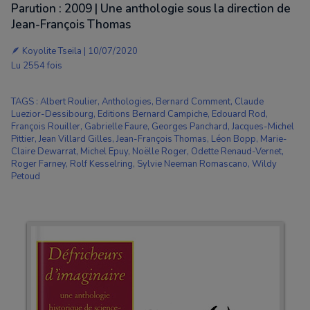
Parution : 2009 | Une anthologie sous la direction de
Jean-François Thomas
🪶
Koyolite Tseila
| 10/07/2020
Lu 2554 fois
TAGS
:
Albert Roulier
,
Anthologies
,
Bernard Comment
,
Claude
Luezior-Dessibourg
,
Editions Bernard Campiche
,
Edouard Rod
,
François Rouiller
,
Gabrielle Faure
,
Georges Panchard
,
Jacques-Michel
Pittier
,
Jean Villard Gilles
,
Jean-François Thomas
,
Léon Bopp
,
Marie-
Claire Dewarrat
,
Michel Epuy
,
Noëlle Roger
,
Odette Renaud-Vernet
,
Roger Farney
,
Rolf Kesselring
,
Sylvie Neeman Romascano
,
Wildy
Petoud