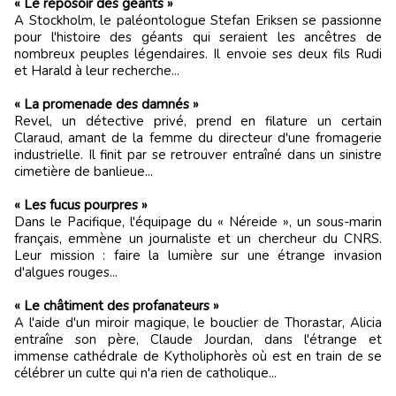
« Le reposoir des géants »
A Stockholm, le paléontologue Stefan Eriksen se passionne
pour l'histoire des géants qui seraient les ancêtres de
nombreux peuples légendaires. Il envoie ses deux fils Rudi
et Harald à leur recherche...
« La promenade des damnés »
Revel, un détective privé, prend en filature un certain
Claraud, amant de la femme du directeur d'une fromagerie
industrielle. Il finit par se retrouver entraîné dans un sinistre
cimetière de banlieue...
« Les fucus pourpres »
Dans le Pacifique, l'équipage du « Néreide », un sous-marin
français, emmène un journaliste et un chercheur du CNRS.
Leur mission : faire la lumière sur une étrange invasion
d'algues rouges...
« Le châtiment des profanateurs »
A l'aide d'un miroir magique, le bouclier de Thorastar, Alicia
entraîne son père, Claude Jourdan, dans l'étrange et
immense cathédrale de Kytholiphorès où est en train de se
célébrer un culte qui n'a rien de catholique...