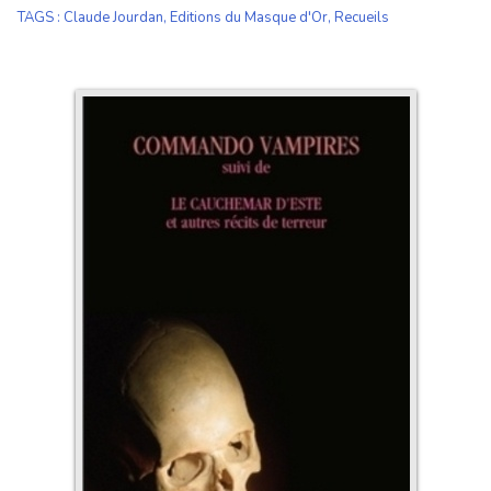
TAGS
:
Claude Jourdan
,
Editions du Masque d'Or
,
Recueils