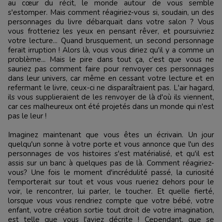
au cœur du récit, le monde autour de vous semble
s'estomper. Mais comment réagiriez-vous si, soudain, un des
personnages du livre débarquait dans votre salon ? Vous
vous frotteriez les yeux en pensant rêver, et poursuivriez
votre lecture... Quand brusquement, un second personnage
ferait irruption ! Alors là, vous vous diriez qu'il y a comme un
problème... Mais le pire dans tout ça, c'est que vous ne
sauriez pas comment faire pour renvoyer ces personnages
dans leur univers, car même en cessant votre lecture et en
refermant le livre, ceux-ci ne disparaîtraient pas. L'air hagard,
ils vous supplieraient de les renvoyer de là d'où ils viennent,
car ces malheureux ont été projetés dans un monde qui n'est
pas le leur !
Imaginez maintenant que vous êtes un écrivain. Un jour
quelqu'un sonne à votre porte et vous annonce que l'un des
personnages de vos histoires s'est matérialisé, et qu'il est
assis sur un banc à quelques pas de là. Comment réagiriez-
vous? Une fois le moment d'incrédulité passé, la curiosité
l'emporterait sur tout et vous vous rueriez dehors pour le
voir, le rencontrer, lui parler, le toucher. Et quelle fierté,
lorsque vous vous rendriez compte que votre bébé, votre
enfant, votre création sortie tout droit de votre imagination,
est telle que vous l'aviez décrite ! Cependant, que se