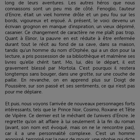
long de leurs aventures. Les autres héros que nous
connaissons sont un peu mis de côté. Fenoglio, l’auteur
d’Encre, était un vieil homme drôle et un peu fou sur les
bords, vigoureux et enjoué. A présent, le voici devenu un
écrivain grognon en manque d’inspiration, un vieux déprimé,
casanier. Ce changement de caractère ne me plaît pas trop.
Quant à Elinor, la pauvre en est réduite à être enfermée
durant tout le récit au fond de sa cave, dans sa maison,
tandis qu’un homme du nom d’Orphée, qui a un don pour la
lecture, a pris possession de sa bibliothèque et malmène ses
livres qu’elle chérit tant. Mo, lui, dès le départ, il est
gravement blessé par Mortola. C’est pourquoi il restera
longtemps sans bouger, dans une grotte, sur une couche de
paille. En revanche, on en apprend plus sur Doigt de
Poussière, sur son passé et ses sentiments, ce qui n’est pas
pour me déplaire.
Et puis, nous voyons l’arrivée de nouveaux personnages forts
intéressants, tels que le Prince Noir, Cosimo, Roxane et Tête
de Vipère. Ce dernier est le méchant de l’univers d’Encre. Je
regrette qu’on ait affaire à lui seulement à la fin du roman
(avant, son nom est évoqué, mais on ne le rencontre pas),
car il a une personnalité complexe. C’est un homme
angoissé, terrorisé par la peur de mourir, une phobie qui dicte