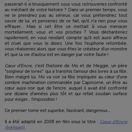
passerait-il si brusquement vous vous retrouveriez confronté
au méchant de votre histoire ? Dans un premier temps, vous
ne le prendriez pas au sérieux, car vous prétendriez tout
savoir de lui, et penseriez de ce fait, qu'il n'a rien pour vous
effrayer... Mais si cet être se mettait à vous menacer
mortellement, vous et vos proches ? Vous déchanteriez
rapidement, en vous rendant compte qu'il est aussi affreux
et cruel que vous le disiez. Une fois l'euphorie retombée,
vous réaliseriez alors que vous êtes le créateur d'un monstre
et que la vie d'autrui est en danger par votre faute !
Cœur d'Encre
, c'est l'histoire de Mo et de Meggie, un père
"soigneur de livres" qui a transmis l'amour des livres à sa fille.
Bien malgré lui, Mo va voir sa fille impliquée au cœur d'une
sombre machination commandée par Capricorne, un être au
cœur aussi noir que de l'encre, auquel il avait été confronté
une dizaine d'années plus tôt et qui refait soudain surface
pour exiger... l'impossible !
Ce premier tome est superbe, fascinant, dangereux...
Il a été adapté en 2008 en film sous le titre :
Coeur d'Encre
(Inkheart)
.