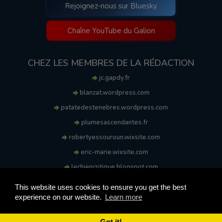
Rejoignez-nous sur Bluesky
Chaîne YouTube du Galion
CHEZ LES MEMBRES DE LA RÉDACTION
jc.gapdy.fr
blanzat.wordpress.com
patatedestenebres.wordpress.com
plumesascendantes.fr
robertyessouroun.wixsite.com
eric-marie.wixsite.com
lechiencritique.blogspot.com
soufflereve.blogspot.com
This website uses cookies to ensure you get the best
experience on our website.
Learn more
© 2009-2026 Le Galion des Etoiles. Tous droits réservés.
Ce site est réalisé et maintenu avec coeur et passion.
Got it!