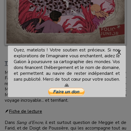
© 2018 Editions Gallimard | Illustration de couverture © Juliette
Oyez, matelots ! Votre soutien est précieux. Si nos
Barbanègre
explorations de l’imaginaire vous enchantent, aidez le
Galion à poursuivre sa cartographie des mondes. Vos
Tome 2 - Sang d'Encre (Tintenblut, 2005)
dons financent l’hébergement et le nom de domaine,
Meggie et ses parents savourent leurs retrouvailles lorsque
et permettent au navire de rester indépendant et
Farid apporte une nouvelle bouleversante: prêt à tout pour
sans publicité. Merci de tout cœur pour votre soutien.
revoir les fées et sa famille, Doigt de Poussière a regagné le
🙏
Monde d'encre, ignorant qu'un grand danger l'attend. Farid et
Meggie décident de partir à sa recherche. C'est le début d'un
voyage incroyable... et terrifiant.
🪶
Fiche de lecture
Dans
Sang d’Encre
, il est surtout question de Meggie et de
Farid, et de Doigt de Poussière, qui les accompagne tout au