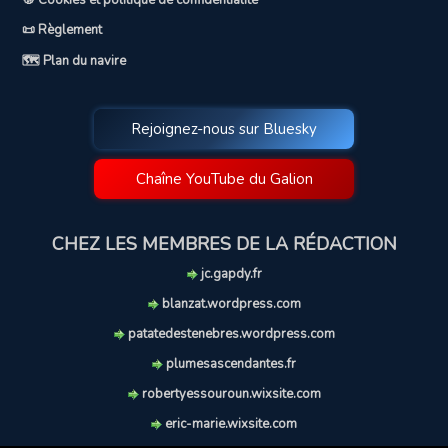
🍪 Cookies et politique de confidentialité
📜 Règlement
🗺️ Plan du navire
Rejoignez-nous sur Bluesky
Chaîne YouTube du Galion
CHEZ LES MEMBRES DE LA RÉDACTION
jc.gapdy.fr
blanzat.wordpress.com
patatedestenebres.wordpress.com
plumesascendantes.fr
robertyessouroun.wixsite.com
eric-marie.wixsite.com