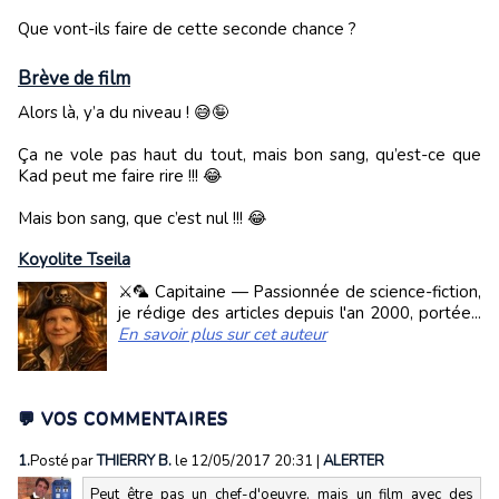
Que vont-ils faire de cette seconde chance ?
Brève de film
Alors là, y’a du niveau ! 😅🤪
Ça ne vole pas haut du tout, mais bon sang, qu’est-ce que
Kad peut me faire rire !!! 😂
Mais bon sang, que c’est nul !!! 😂
Koyolite Tseila
⚔️🦜 Capitaine — Passionnée de science-fiction,
je rédige des articles depuis l'an 2000, portée...
En savoir plus sur cet auteur
💬 VOS COMMENTAIRES
1.
Posté par
THIERRY B.
le 12/05/2017 20:31
|
ALERTER
Peut être pas un chef-d'oeuvre, mais un film avec des