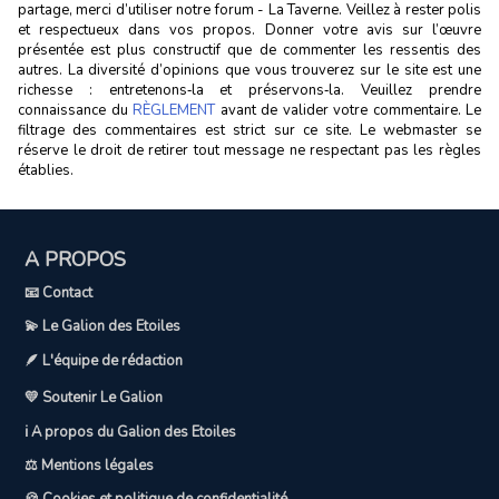
partage, merci d’utiliser notre forum - La Taverne. Veillez à rester polis
et respectueux dans vos propos. Donner votre avis sur l’œuvre
présentée est plus constructif que de commenter les ressentis des
autres. La diversité d’opinions que vous trouverez sur le site est une
richesse : entretenons‑la et préservons‑la. Veuillez prendre
connaissance du
RÈGLEMENT
avant de valider votre commentaire. Le
filtrage des commentaires est strict sur ce site. Le webmaster se
réserve le droit de retirer tout message ne respectant pas les règles
établies.
A PROPOS
📧 Contact
💫 Le Galion des Etoiles
🪶 L'équipe de rédaction
💛 Soutenir Le Galion
ℹ️ A propos du Galion des Etoiles
⚖️ Mentions légales