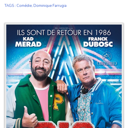
TAGS
:
Comédie
,
Dominique Farrugia