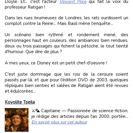
Doyle. Et... c'est l'acteur
Vincent Price
qui fait la voix du
professeur Ratigan !
Dans les rues brumeuses de Londres, les rats ourdissent un
complot contre la Reine... Mais Basil mène l'enquête...
Un scénario bien rythmé et rondement mené, des
personnages haut en couleurs, des ambiances bien rendues,
deux ou trois passages qui fichent la pétoche, le tout teinté
d'humour. Que dire de plus ?
A mes yeux, ce Disney est un petit chef-d'oeuvre !
C'est juste dommage que les rois de la censure soient
passés par-là, et que pour l'édition DVD de 2003, quelques
répliques bien senties et salées de Ratigan aient été revues
et édulcorées...
Koyolite Tseila
⚔️🦜 Capitaine — Passionnée de science-fiction,
je rédige des articles depuis l'an 2000, portée...
En savoir plus sur cet auteur