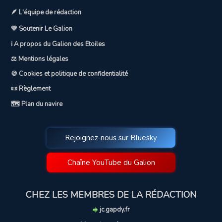
🪶 L'équipe de rédaction
💛 Soutenir Le Galion
ℹ️ A propos du Galion des Etoiles
⚖️ Mentions légales
🍪 Cookies et politique de confidentialité
📜 Règlement
🗺️ Plan du navire
Rejoignez-nous sur Bluesky
Chaîne YouTube du Galion
CHEZ LES MEMBRES DE LA RÉDACTION
jc.gapdy.fr