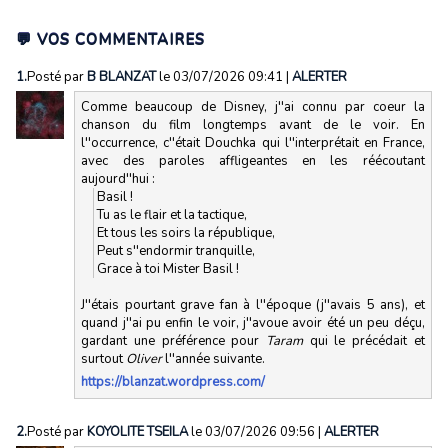
💬 VOS COMMENTAIRES
1.
Posté par
B BLANZAT
le 03/07/2026 09:41
|
ALERTER
Comme beaucoup de Disney, j''ai connu par coeur la
chanson du film longtemps avant de le voir. En
l''occurrence, c''était Douchka qui l''interprétait en France,
avec des paroles affligeantes en les réécoutant
aujourd''hui :
Basil !
Tu as le flair et la tactique,
Et tous les soirs la république,
Peut s''endormir tranquille,
Grace à toi Mister Basil !
J''étais pourtant grave fan à l''époque (j''avais 5 ans), et
quand j''ai pu enfin le voir, j''avoue avoir été un peu déçu,
gardant une préférence pour
Taram
qui le précédait et
surtout
Oliver
l''année suivante.
https://blanzat.wordpress.com/
2.
Posté par
KOYOLITE TSEILA
le 03/07/2026 09:56
|
ALERTER