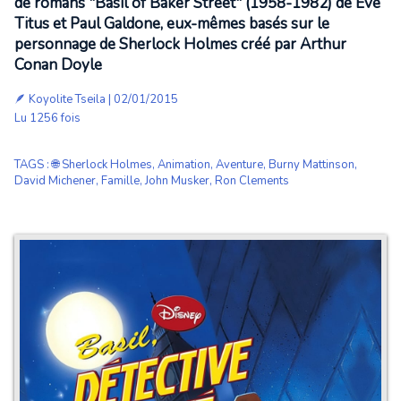
de romans "Basil of Baker Street" (1958-1982) de Eve
Titus et Paul Galdone, eux-mêmes basés sur le
personnage de Sherlock Holmes créé par Arthur
Conan Doyle
🪶
Koyolite Tseila
| 02/01/2015
Lu 1256 fois
TAGS
:
🌐 Sherlock Holmes
,
Animation
,
Aventure
,
Burny Mattinson
,
David Michener
,
Famille
,
John Musker
,
Ron Clements