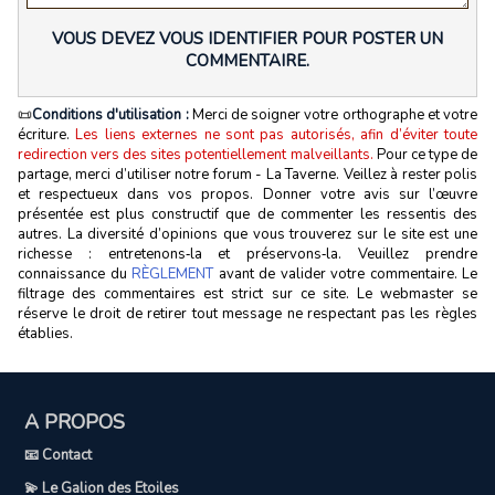
VOUS DEVEZ VOUS IDENTIFIER POUR POSTER UN
COMMENTAIRE.
📜
Conditions d'utilisation :
Merci de soigner votre orthographe et votre
écriture.
Les liens externes ne sont pas autorisés, afin d’éviter toute
redirection vers des sites potentiellement malveillants.
Pour ce type de
partage, merci d’utiliser notre forum - La Taverne. Veillez à rester polis
et respectueux dans vos propos. Donner votre avis sur l’œuvre
présentée est plus constructif que de commenter les ressentis des
autres. La diversité d’opinions que vous trouverez sur le site est une
richesse : entretenons‑la et préservons‑la. Veuillez prendre
connaissance du
RÈGLEMENT
avant de valider votre commentaire. Le
filtrage des commentaires est strict sur ce site. Le webmaster se
réserve le droit de retirer tout message ne respectant pas les règles
établies.
A PROPOS
📧 Contact
💫 Le Galion des Etoiles