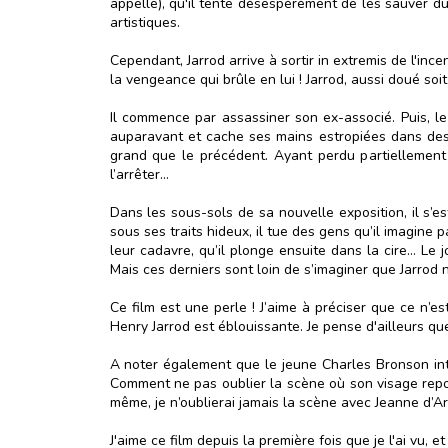
appelle), qu'il tente désespérément de les sauver du f
artistiques.
Cependant, Jarrod arrive à sortir in extremis de l'in
la vengeance qui brûle en lui ! Jarrod, aussi doué soit-i
Il commence par assassiner son ex-associé. Puis, le 
auparavant et cache ses mains estropiées dans des ga
grand que le précédent. Ayant perdu partiellement l
l’arrêter…
Dans les sous-sols de sa nouvelle exposition, il s’e
sous ses traits hideux, il tue des gens qu’il imagine 
leur cadavre, qu’il plonge ensuite dans la cire… Le 
Mais ces derniers sont loin de s’imaginer que Jarrod 
Ce film est une perle ! J’aime à préciser que ce n’es
Henry Jarrod est éblouissante. Je pense d'ailleurs qu
A noter également que le jeune Charles Bronson inter
Comment ne pas oublier la scène où son visage repose
même, je n’oublierai jamais la scène avec Jeanne d’A
J'aime ce film depuis la première fois que je l'ai vu,