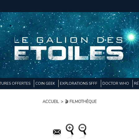
TURES OFFERTES
COIN GEEK
EXPLORATIONS SFFF
DOCTOR WHO
RÉ
ACCUEIL
>
🎬 FILMOTHÈQUE