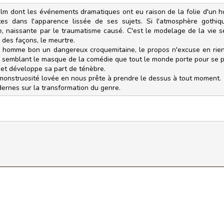
ilm dont les événements dramatiques ont eu raison de la folie d'un ho
tes dans l'apparence lissée de ses sujets. Si l'atmosphère gothiqu
e, naissante par le traumatisme causé. C'est le modelage de la vie 
e des façons, le meurtre.
n homme bon un dangereux croquemitaine, le propos n'excuse en rien 
ux semblant le masque de la comédie que tout le monde porte pour se p
 et développe sa part de ténèbre.
monstruosité lovée en nous prête à prendre le dessus à tout moment.
ernes sur la transformation du genre.