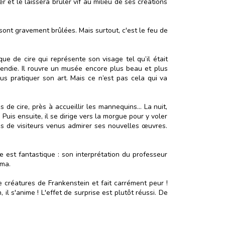
r et le laissera brûler vif au milieu de ses créations
sont gravement brûlées. Mais surtout, c'est le feu de
ue de cire qui représente son visage tel qu’il était
ncendie. Il rouvre un musée encore plus beau et plus
us pratiquer son art. Mais ce n’est pas cela qui va
s de cire, près à accueillir les mannequins… La nuit,
Puis ensuite, il se dirige vers la morgue pour y voler
nes de visiteurs venus admirer ses nouvelles œuvres.
ce est fantastique : son interprétation du professeur
éma.
e créatures de Frankenstein et fait carrément peur !
 s'anime ! L'effet de surprise est plutôt réussi. De