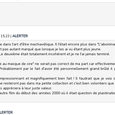
 15:23
|
ALERTER
e dans l'art d'être machiavélique. Il l'était encore plus dans "L'abomin
nt pas autant marqué que lorsque je les ai vu étant plus jeune.
 Le deuxième était totalement incohérent et je ne l'ai jamais terminé.
me au masque de cire" ne serait pas correct de ma part car effectiveme
robablement par le fait d'avoir été personnellement grand brûlé il y
pressionnant et magnifiquement bien fait ! Il faudrait que je vois d
e resteront pas dans ma petite collection et c'est bien volontiers que
s appréciera à leur juste valeur.
autre film du début des années 2000 où il était question de plastinati
LERTER