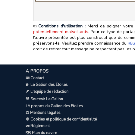
📜
Conditions d'utilisation :
Merci de soigner votre 
potentiellement malveillants.
Pour ce type de partage
l’œuvre présentée est plus constructif que de commen
préservons‑la. Veuillez prendre connaissance du
RÈG
droit de retirer tout message ne respectant pas les r
A PROPOS
📧 Contact
💫 Le Galion des Etoiles
🪶 L'équipe de rédaction
💛 Soutenir Le Galion
ℹ️ A propos du Galion des Etoiles
⚖️ Mentions légales
🍪 Cookies et politique de confidentialité
📜 Règlement
🗺️ Plan du navire