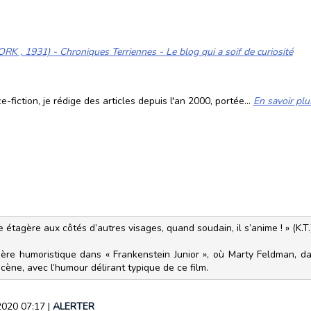
1931) - Chroniques Terriennes - Le blog qui a soif de curiosité
fiction, je rédige des articles depuis l'an 2000, portée...
En savoir plu
e étagère aux côtés d’autres visages, quand soudain, il s’anime ! » (K.T.
nière humoristique dans « Frankenstein Junior », où Marty Feldman, d
scène, avec l’humour délirant typique de ce film.
2020 07:17
|
ALERTER