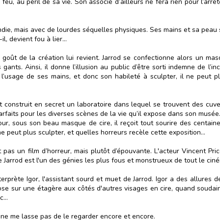
eu, au péril de sa vie. Son associé d’ailleurs ne fera rien pour l’arrête
cendie, mais avec de lourdes séquelles physiques. Ses mains et sa peau 
l, devient fou à lier...
goût de la création lui revient. Jarrod se confectionne alors un masq
nts. Ainsi, il donne l’illusion au public d’être sorti indemne de l’i
’usage de ses mains, et donc son habileté à sculpter, il ne peut pl
st construit en secret un laboratoire dans lequel se trouvent des cuve
parfaits pour les diverses scènes de la vie qu’il expose dans son musée. 
jour, sous son beau masque de cire, il reçoit tout sourire des centai
ne peut plus sculpter, et quelles horreurs recèle cette exposition…
t pas un film d’horreur, mais plutôt d’épouvante. L'acteur Vincent Pri
e Jarrod est l'un des génies les plus fous et monstrueux de tout le cin
prète Igor, l'assistant sourd et muet de Jarrod. Igor a des allures d
 sur une étagère aux côtés d'autres visages en cire, quand soudain, il
rc…
 et ne me lasse pas de le regarder encore et encore.