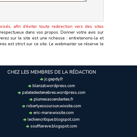
isés, afin d’éviter toute redirection vers des sites
t respectueux dans vos propos. Donner votre avis sur
erez sur le site est une richesse : entretenons‑la et
es est strict sur ce site. Le webmaster se réserve le
CHEZ LES MEMBRES DE LA RÉDACTION
jc.gapdy.fr
blanzat.wordpress.com
patatedestenebres.wordpress.com
plumesascendantes.fr
robertyessouroun.wixsite.com
eric-marie.wixsite.com
lechiencritique.blogspot.com
soufflereve.blogspot.com