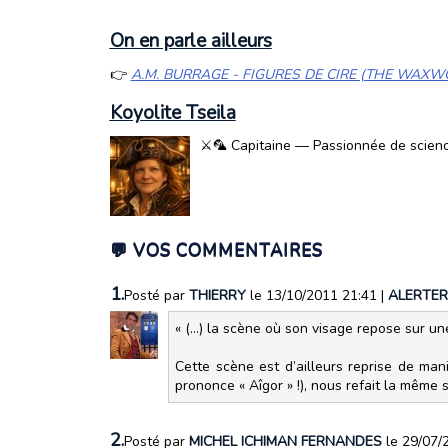
On en parle ailleurs
👉
A.M. BURRAGE - FIGURES DE CIRE (THE WAXWORK , 
Koyolite Tseila
⚔️🦜 Capitaine — Passionnée de science-
💬 VOS COMMENTAIRES
1.
Posté par
THIERRY
le 13/10/2011 21:41
|
ALERTER
« (...) la scène où son visage repose sur un
Cette scène est d’ailleurs reprise de ma
prononce « Aîgor » !), nous refait la même 
2.
Posté par
MICHEL ICHIMAN FERNANDES
le 29/07/