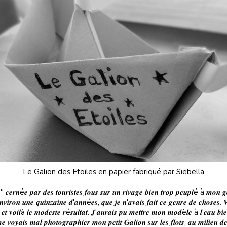
Le Galion des Etoiles en papier fabriqué par Siebella
 𝒄𝒆𝒓𝒏é𝒆 𝒑𝒂𝒓 𝒅𝒆𝒔 𝒕𝒐𝒖𝒓𝒊𝒔𝒕𝒆𝒔 𝒇𝒐𝒖𝒔 𝒔𝒖𝒓 𝒖𝒏 𝒓𝒊𝒗𝒂𝒈𝒆 𝒃𝒊𝒆𝒏 𝒕𝒓𝒐𝒑 𝒑𝒆𝒖𝒑𝒍é à 𝒎𝒐𝒏 𝒈
𝒏𝒗𝒊𝒓𝒐𝒏 𝒖𝒏𝒆 𝒒𝒖𝒊𝒏𝒛𝒂𝒊𝒏𝒆 𝒅'𝒂𝒏𝒏é𝒆𝒔, 𝒒𝒖𝒆 𝒋𝒆 𝒏'𝒂𝒗𝒂𝒊𝒔 𝒇𝒂𝒊𝒕 𝒄𝒆 𝒈𝒆𝒏𝒓𝒆 𝒅𝒆 𝒄𝒉𝒐𝒔𝒆𝒔. 
𝒊𝒐𝒏𝒔 𝒆𝒕 𝒗𝒐𝒊𝒍à 𝒍𝒆 𝒎𝒐𝒅𝒆𝒔𝒕𝒆 𝒓é𝒔𝒖𝒍𝒕𝒂𝒕. 𝑱'𝒂𝒖𝒓𝒂𝒊𝒔 𝒑𝒖 𝒎𝒆𝒕𝒕𝒓𝒆 𝒎𝒐𝒏 𝒎𝒐𝒅è𝒍𝒆 à 𝒍'𝒆𝒂𝒖 
𝒎𝒆 𝒗𝒐𝒚𝒂𝒊𝒔 𝒎𝒂𝒍 𝒑𝒉𝒐𝒕𝒐𝒈𝒓𝒂𝒑𝒉𝒊𝒆𝒓 𝒎𝒐𝒏 𝒑𝒆𝒕𝒊𝒕 𝑮𝒂𝒍𝒊𝒐𝒏 𝒔𝒖𝒓 𝒍𝒆𝒔 𝒇𝒍𝒐𝒕𝒔, 𝒂𝒖 𝒎𝒊𝒍𝒊𝒆𝒖 