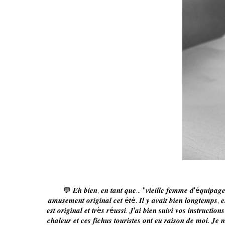
💬 𝑬𝒉 𝒃𝒊𝒆𝒏, 𝒆𝒏 𝒕𝒂𝒏𝒕 𝒒𝒖𝒆... "𝒗𝒊𝒆𝒊𝒍𝒍𝒆 𝒇𝒆𝒎𝒎𝒆 𝒅'é𝒒𝒖𝒊𝒑𝒂𝒈𝒆"
𝒂𝒎𝒖𝒔𝒆𝒎𝒆𝒏𝒕 𝒐𝒓𝒊𝒈𝒊𝒏𝒂𝒍 𝒄𝒆𝒕 é𝒕é. 𝑰𝒍 𝒚 𝒂𝒗𝒂𝒊𝒕 𝒃𝒊𝒆𝒏 𝒍𝒐𝒏𝒈𝒕𝒆𝒎𝒑𝒔, 𝒆
𝒆𝒔𝒕 𝒐𝒓𝒊𝒈𝒊𝒏𝒂𝒍 𝒆𝒕 𝒕𝒓è𝒔 𝒓é𝒖𝒔𝒔𝒊. 𝑱'𝒂𝒊 𝒃𝒊𝒆𝒏 𝒔𝒖𝒊𝒗𝒊 𝒗𝒐𝒔 𝒊𝒏𝒔𝒕𝒓𝒖𝒄
𝒄𝒉𝒂𝒍𝒆𝒖𝒓 𝒆𝒕 𝒄𝒆𝒔 𝒇𝒊𝒄𝒉𝒖𝒔 𝒕𝒐𝒖𝒓𝒊𝒔𝒕𝒆𝒔 𝒐𝒏𝒕 𝒆𝒖 𝒓𝒂𝒊𝒔𝒐𝒏 𝒅𝒆 𝒎𝒐𝒊. 𝑱𝒆 