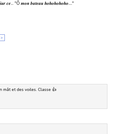
 ! 𝑺𝒖𝒓 𝒄𝒆... "Ô 𝒎𝒐𝒏 𝒃𝒂𝒕𝒆𝒂𝒖 𝒉𝒐𝒉𝒐𝒉𝒐𝒉𝒐𝒉𝒐...."
>
un mât et des voiles. Classe 👍