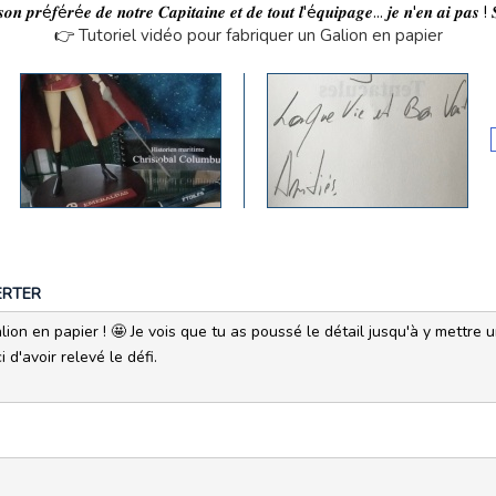
𝒔𝒐𝒏 𝒑𝒓é𝒇é𝒓é𝒆 𝒅𝒆 𝒏𝒐𝒕𝒓𝒆 𝑪𝒂𝒑𝒊𝒕𝒂𝒊𝒏𝒆 𝒆𝒕 𝒅𝒆 𝒕𝒐𝒖𝒕 𝒍'é𝒒𝒖𝒊𝒑𝒂𝒈𝒆... 𝒋𝒆 𝒏'𝒆𝒏 𝒂𝒊 𝒑𝒂
👉
Tutoriel vidéo pour fabriquer un Galion en papier
ERTER
lion en papier ! 🤩 Je vois que tu as poussé le détail jusqu'à y mettre 
 d'avoir relevé le défi.