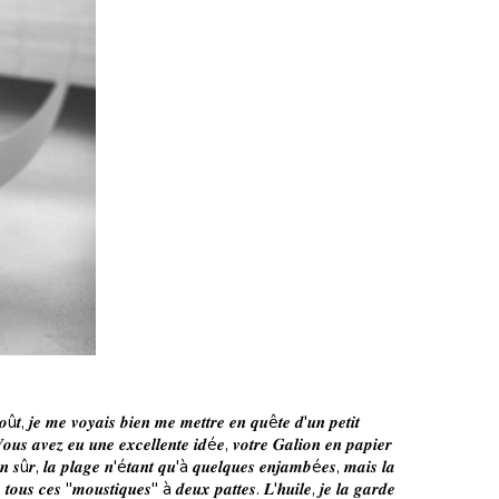
û𝒕, 𝒋𝒆 𝒎𝒆 𝒗𝒐𝒚𝒂𝒊𝒔 𝒃𝒊𝒆𝒏 𝒎𝒆 𝒎𝒆𝒕𝒕𝒓𝒆 𝒆𝒏 𝒒𝒖ê𝒕𝒆 𝒅'𝒖𝒏 𝒑𝒆𝒕𝒊𝒕
𝒐𝒖𝒔 𝒂𝒗𝒆𝒛 𝒆𝒖 𝒖𝒏𝒆 𝒆𝒙𝒄𝒆𝒍𝒍𝒆𝒏𝒕𝒆 𝒊𝒅é𝒆, 𝒗𝒐𝒕𝒓𝒆 𝑮𝒂𝒍𝒊𝒐𝒏 𝒆𝒏 𝒑𝒂𝒑𝒊𝒆𝒓
𝒃𝒊𝒆𝒏 𝒔û𝒓, 𝒍𝒂 𝒑𝒍𝒂𝒈𝒆 𝒏'é𝒕𝒂𝒏𝒕 𝒒𝒖'à 𝒒𝒖𝒆𝒍𝒒𝒖𝒆𝒔 𝒆𝒏𝒋𝒂𝒎𝒃é𝒆𝒔, 𝒎𝒂𝒊𝒔 𝒍𝒂
𝒆 𝒕𝒐𝒖𝒔 𝒄𝒆𝒔 "𝒎𝒐𝒖𝒔𝒕𝒊𝒒𝒖𝒆𝒔" à 𝒅𝒆𝒖𝒙 𝒑𝒂𝒕𝒕𝒆𝒔. 𝑳'𝒉𝒖𝒊𝒍𝒆, 𝒋𝒆 𝒍𝒂 𝒈𝒂𝒓𝒅𝒆