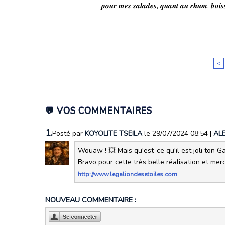
𝒑𝒐𝒖𝒓 𝒎𝒆𝒔 𝒔𝒂𝒍𝒂𝒅𝒆𝒔, 𝒒𝒖𝒂𝒏𝒕 𝒂𝒖 𝒓𝒉𝒖𝒎, 𝒃𝒐𝒊𝒔
<
💬 VOS COMMENTAIRES
1.
Posté par
KOYOLITE TSEILA
le 29/07/2024 08:54
|
AL
Wouaw ! 💥 Mais qu'est-ce qu'il est joli ton Ga
Bravo pour cette très belle réalisation et merci
http://www.legaliondesetoiles.com
NOUVEAU COMMENTAIRE :