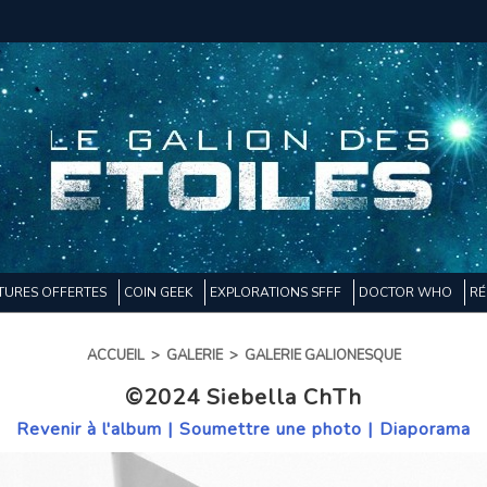
TURES OFFERTES
COIN GEEK
EXPLORATIONS SFFF
DOCTOR WHO
RÉ
ACCUEIL
>
GALERIE
>
GALERIE GALIONESQUE
©2024 Siebella ChTh
Revenir à l'album
|
Soumettre une photo
|
Diaporama