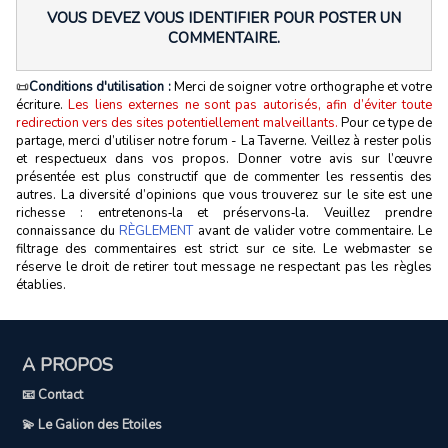
VOUS DEVEZ VOUS IDENTIFIER POUR POSTER UN
COMMENTAIRE.
📜
Conditions d'utilisation :
Merci de soigner votre orthographe et votre
écriture.
Les liens externes ne sont pas autorisés, afin d’éviter toute
redirection vers des sites potentiellement malveillants.
Pour ce type de
partage, merci d’utiliser notre forum - La Taverne. Veillez à rester polis
et respectueux dans vos propos. Donner votre avis sur l’œuvre
présentée est plus constructif que de commenter les ressentis des
autres. La diversité d’opinions que vous trouverez sur le site est une
richesse : entretenons‑la et préservons‑la. Veuillez prendre
connaissance du
RÈGLEMENT
avant de valider votre commentaire. Le
filtrage des commentaires est strict sur ce site. Le webmaster se
réserve le droit de retirer tout message ne respectant pas les règles
établies.
A PROPOS
📧 Contact
💫 Le Galion des Etoiles