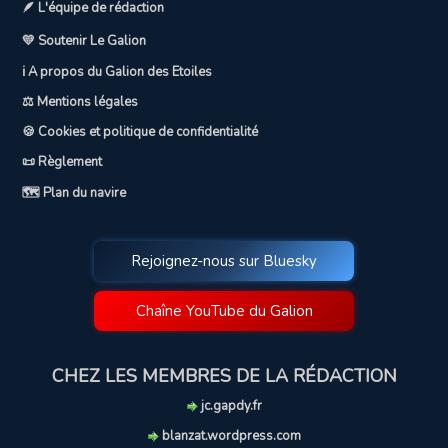
🪶 L'équipe de rédaction
💛 Soutenir Le Galion
ℹ️ A propos du Galion des Etoiles
⚖️ Mentions légales
🍪 Cookies et politique de confidentialité
📜 Règlement
🗺️ Plan du navire
Rejoignez-nous sur Bluesky
Chaîne YouTube du Galion
CHEZ LES MEMBRES DE LA RÉDACTION
jc.gapdy.fr
blanzat.wordpress.com