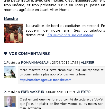
une belle histoire, avec une morale. C'est malheureusement
trop linéaire, et trop prévisible sur la fin. Mais j'ai passé un
moment agréable en lisant Alter Homo.
Maestro
Naturaliste de bord et capitaine en second. En
souvenir de notre ami. Ses contributions
demeurent...
En savoir plus sur cet auteur
💬 VOS COMMENTAIRES
1.
Posté par
ROMAIN MAGEAU
le 23/05/2012 17:35
|
ALERTER
Merci maestro pour cette chronique. Pour une réponse et
un commentaire plus approfondis, voir le forum.
http://romainmageau.e-monsite.com
2.
Posté par
FRED VASSEUR
le 06/01/2013 13:19
|
ALERTER
C'est en tant que membre du comité de lecture de Voy'el
que j'ai eu le plaisir de lire Alter Homo, ou du moins son
manuscrit initial.