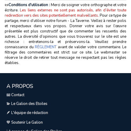
📜
Conditions d'utilisation :
Merci de soigner votre orthographe et votre
écriture.
Les liens externes ne sont pas autorisés, afin d’éviter toute
redirection vers des sites potentiellement malveillants.
Pour ce type de
partage, merci d’utiliser notre forum - La Taverne. Veillez à rester polis
et respectueux dans vos propos. Donner votre avis sur l’œuvre
présentée est plus constructif que de commenter les ressentis des
autres. La diversité d’opinions que vous trouverez sur le site est une
richesse : entretenons‑la et préservons‑la. Veuillez prendre
connaissance du
RÈGLEMENT
avant de valider votre commentaire. Le
filtrage des commentaires est strict sur ce site. Le webmaster se
réserve le droit de retirer tout message ne respectant pas les règles
établies.
A PROPOS
📧 Contact
💫 Le Galion des Etoiles
🪶 L'équipe de rédaction
💛 Soutenir Le Galion