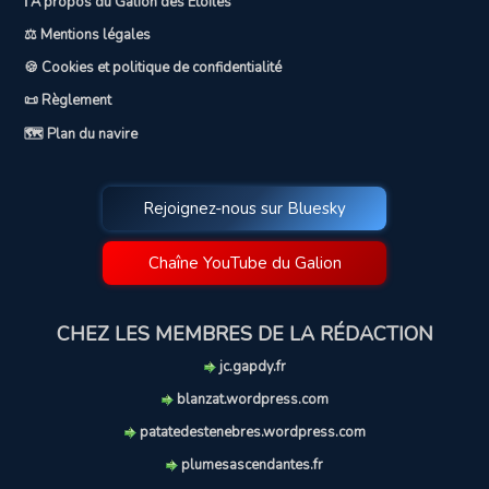
ℹ️ A propos du Galion des Etoiles
⚖️ Mentions légales
🍪 Cookies et politique de confidentialité
📜 Règlement
🗺️ Plan du navire
Rejoignez-nous sur Bluesky
Chaîne YouTube du Galion
CHEZ LES MEMBRES DE LA RÉDACTION
jc.gapdy.fr
blanzat.wordpress.com
patatedestenebres.wordpress.com
plumesascendantes.fr