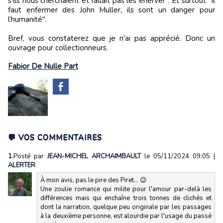
s’ils nous cherchaient et fallait pas les énerver". Et surtout "Il
faut enfermer des John Muller, ils sont un danger pour
l’humanité".
Bref, vous constaterez que je n'ai pas apprécié. Donc un
ouvrage pour collectionneurs.
Fabior De Nulle Part
💬 VOS COMMENTAIRES
1.
Posté par
JEAN-MICHEL ARCHAIMBAULT
le 05/11/2024 09:05
|
ALERTER
À mon avis, pas le pire des Piret... 😉
Une zoulie romance qui milite pour l'amour par-delà les
différences mais qui enchaîne trois tonnes de clichés et
dont la narration, quelque peu originale par les passages
à la deuxième personne, est alourdie par l'usage du passé