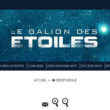
TURES OFFERTES
COIN GEEK
EXPLORATIONS SFFF
DOCTOR WHO
RÉ
ACCUEIL
>
🗯️ BÉDÉTHÈQUE