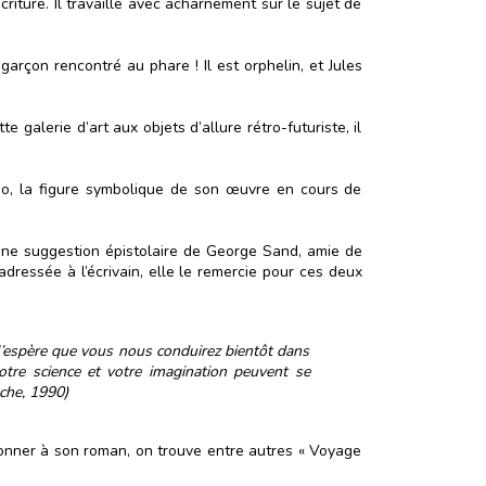
riture. Il travaille avec acharnement sur le sujet de
 garçon rencontré au phare ! Il est orphelin, et Jules
galerie d’art aux objets d’allure rétro-futuriste, il
Nemo, la figure symbolique de son œuvre en cours de
d’une suggestion épistolaire de George Sand, amie de
adressée à l’écrivain, elle le remercie pour ces deux
e. J’espère que vous nous conduirez bientôt dans
tre science et votre imagination peuvent se
oche, 1990)
à donner à son roman, on trouve entre autres « Voyage