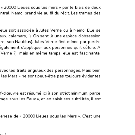
e « 20000 Lieues sous les mers » par le biais de deux
ntral, Nemo, prend vie au fil du récit. Les trames des
’elle soit associée à Jules Verne ou à Nemo. Elle se
teaux, calamars,…). On sent là une espèce d’obsession
tre, son Nautilus). Jules Verne finit même par perdre
galement s’appliquer aux personnes qu’il côtoie. A
 Verne ?), mais en même temps, elle est fascinante,
e avec les traits anguleux des personnages. Mais bien
us les Mers » ne sont peut-être pas toujours évidentes
f-d’œuvre est résumé ici à son strict minimum, parce
e sous les Eaux », et en saisir ses subtilités, il est
 genèse de « 20000 Lieues sous les Mers ». C'est une
l… ?