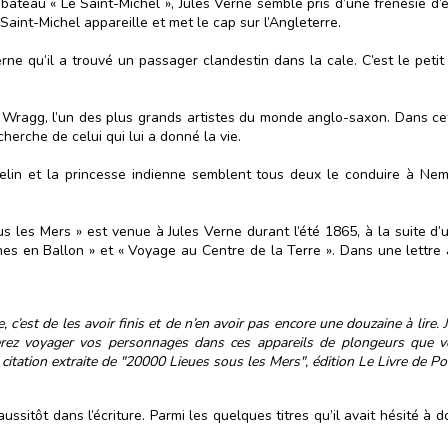
ateau « Le Saint-Michel », Jules Verne semble pris d’une frénésie d’éc
aint-Michel appareille et met le cap sur l’Angleterre.
erne qu’il a trouvé un passager clandestin dans la cale. C’est le petit
Wragg, l’un des plus grands artistes du monde anglo-saxon. Dans cette 
herche de celui qui lui a donné la vie.
orphelin et la princesse indienne semblent tous deux le conduire à 
ous les Mers » est venue à Jules Verne durant l’été 1865, à la suite 
ines en Ballon » et « Voyage au Centre de la Terre ». Dans une lettre 
e, c’est de les avoir finis et de n’en avoir pas encore une douzaine à lir
rez voyager vos personnages dans ces appareils de plongeurs que vo
citation extraite de "20000 Lieues sous les Mers", édition Le Livre de P
aussitôt dans l’écriture. Parmi les quelques titres qu’il avait hésité 