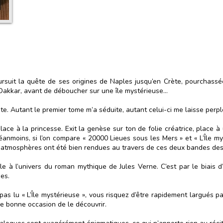
rsuit la quête de ses origines de Naples jusqu’en Crète, pourchassé
e Dakkar, avant de déboucher sur une île mystérieuse…
te. Autant le premier tome m’a séduite, autant celui-ci me laisse perp
place à la princesse. Exit la genèse sur ton de folie créatrice, place 
anmoins, si l’on compare « 20000 Lieues sous les Mers » et « L’Île mys
s atmosphères ont été bien rendues au travers de ces deux bandes des
mêle à l’univers du roman mythique de Jules Verne. C’est par le biais
des.
as lu « L’Île mystérieuse », vous risquez d’être rapidement largués p
e bonne occasion de le découvrir.