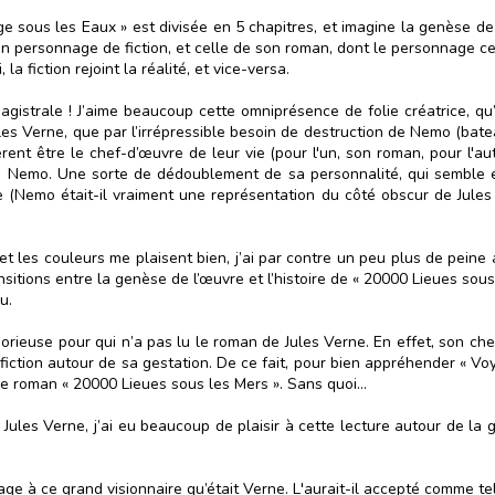
age sous les Eaux » est divisée en 5 chapitres, et imagine la genèse d
 en personnage de fiction, et celle de son roman, dont le personnage ce
a fiction rejoint la réalité, et vice-versa.
agistrale ! J’aime beaucoup cette omniprésence de folie créatrice, qu
Jules Verne, que par l’irrépressible besoin de destruction de Nemo (ba
rent être le chef-d’œuvre de leur vie (pour l'un, son roman, pour l'au
e Nemo. Une sorte de dédoublement de sa personnalité, qui semble é
 (Nemo était-il vraiment une représentation du côté obscur de Jules
 et les couleurs me plaisent bien, j’ai par contre un peu plus de pein
ansitions entre la genèse de l’œuvre et l’histoire de « 20000 Lieues so
u.
rieuse pour qui n’a pas lu le roman de Jules Verne. En effet, son che
fiction autour de sa gestation. De ce fait, pour bien appréhender « Voyag
le roman « 20000 Lieues sous les Mers ». Sans quoi…
Jules Verne, j’ai eu beaucoup de plaisir à cette lecture autour de la
ge à ce grand visionnaire qu’était Verne. L'aurait-il accepté comme te