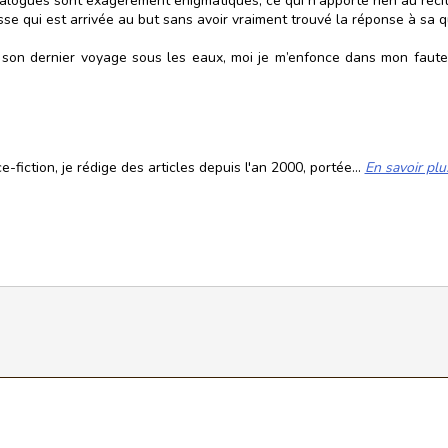
alogues sont exagérément énigmatiques, ce qui n’apporte rien au récit. 
se qui est arrivée au but sans avoir vraiment trouvé la réponse à sa q
 son dernier voyage sous les eaux, moi je m’enfonce dans mon fauteu
fiction, je rédige des articles depuis l'an 2000, portée...
En savoir plu