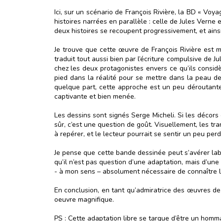
Ici, sur un scénario de François Rivière, la BD « Voy
histoires narrées en parallèle : celle de Jules Verne
deux histoires se recoupent progressivement, et ainsi, l
Je trouve que cette œuvre de François Rivière est m
traduit tout aussi bien par l’écriture compulsive de 
chez les deux protagonistes envers ce qu’ils considè
pied dans la réalité pour se mettre dans la peau d
quelque part, cette approche est un peu déroutante
captivante et bien menée.
Les dessins sont signés Serge Micheli. Si les décors
sûr, c’est une question de goût. Visuellement, les tr
à repérer, et le lecteur pourrait se sentir un peu perd
Je pense que cette bande dessinée peut s’avérer labo
qu’il n’est pas question d’une adaptation, mais d’une 
- à mon sens – absolument nécessaire de connaître 
En conclusion, en tant qu’admiratrice des œuvres de 
oeuvre magnifique.
PS : Cette adaptation libre se targue d’être un homma