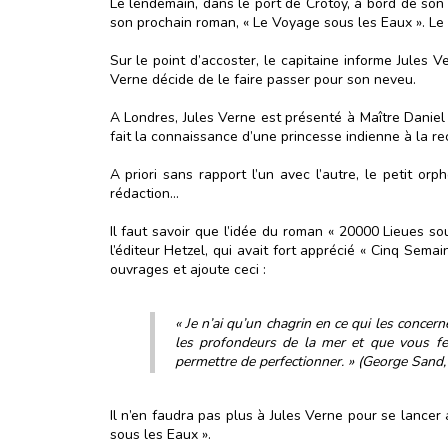
Le lendemain, dans le port de Crotoy, à bord de son b
son prochain roman, « Le Voyage sous les Eaux ». Le S
Sur le point d’accoster, le capitaine informe Jules V
Verne décide de le faire passer pour son neveu.
A Londres, Jules Verne est présenté à Maître Daniel 
fait la connaissance d’une princesse indienne à la rec
A priori sans rapport l’un avec l’autre, le petit 
rédaction…
Il faut savoir que l’idée du roman « 20000 Lieues s
l’éditeur Hetzel, qui avait fort apprécié « Cinq Sema
ouvrages et ajoute ceci :
« Je n’ai qu’un chagrin en ce qui les concern
les profondeurs de la mer et que vous fe
permettre de perfectionner. » (George Sand, 
Il n’en faudra pas plus à Jules Verne pour se lancer 
sous les Eaux ».