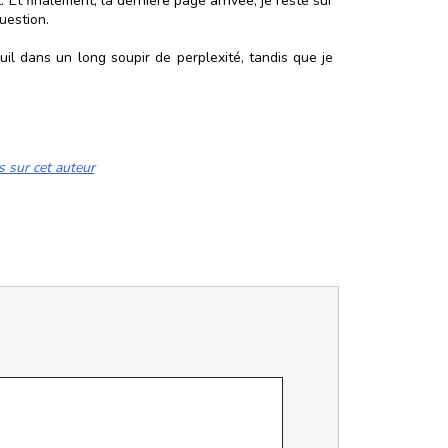
Et finalement, la dernière page arrivée, je reste sur
uestion.
il dans un long soupir de perplexité, tandis que je
s sur cet auteur