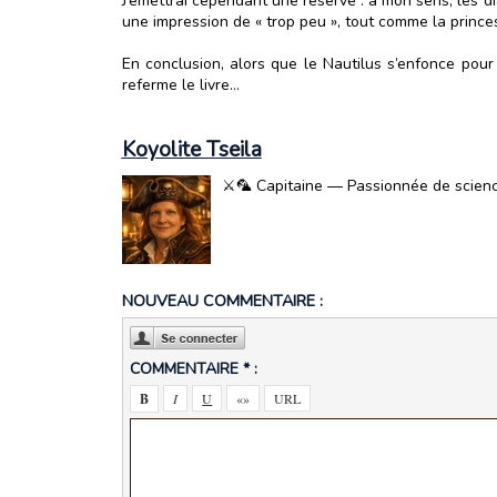
J’émettrai cependant une réserve : à mon sens, les di
une impression de « trop peu », tout comme la princes
En conclusion, alors que le Nautilus s’enfonce pour
referme le livre…
Koyolite Tseila
⚔️🦜 Capitaine — Passionnée de science-
NOUVEAU COMMENTAIRE :
COMMENTAIRE * :