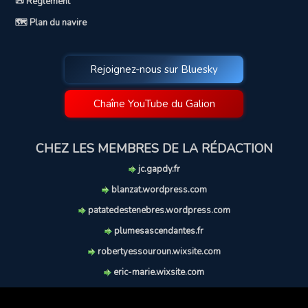
📜 Règlement
🗺️ Plan du navire
Rejoignez-nous sur Bluesky
Chaîne YouTube du Galion
CHEZ LES MEMBRES DE LA RÉDACTION
jc.gapdy.fr
blanzat.wordpress.com
patatedestenebres.wordpress.com
plumesascendantes.fr
robertyessouroun.wixsite.com
eric-marie.wixsite.com
lechiencritique.blogspot.com