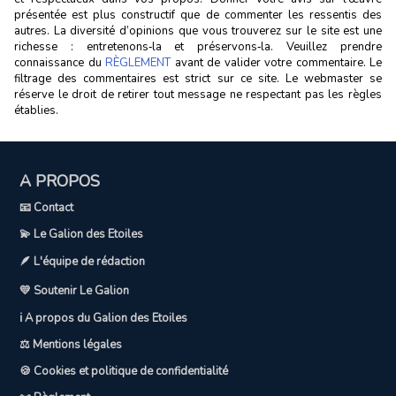
présentée est plus constructif que de commenter les ressentis des
autres. La diversité d’opinions que vous trouverez sur le site est une
richesse : entretenons‑la et préservons‑la. Veuillez prendre
connaissance du
RÈGLEMENT
avant de valider votre commentaire. Le
filtrage des commentaires est strict sur ce site. Le webmaster se
réserve le droit de retirer tout message ne respectant pas les règles
établies.
A PROPOS
📧 Contact
💫 Le Galion des Etoiles
🪶 L'équipe de rédaction
💛 Soutenir Le Galion
ℹ️ A propos du Galion des Etoiles
⚖️ Mentions légales
🍪 Cookies et politique de confidentialité