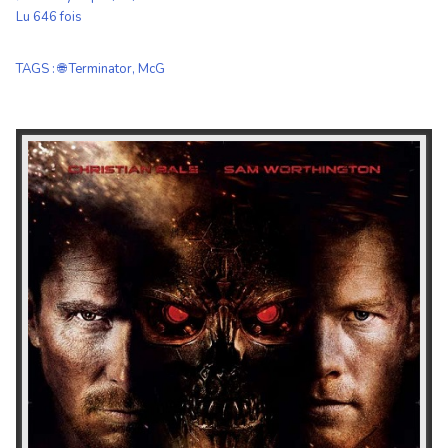
Lu 646 fois
TAGS
:
🌐 Terminator
,
McG