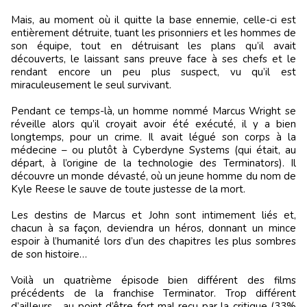
Mais, au moment où il quitte la base ennemie, celle-ci est
entièrement détruite, tuant les prisonniers et les hommes de
son équipe, tout en détruisant les plans qu’il avait
découverts, le laissant sans preuve face à ses chefs et le
rendant encore un peu plus suspect, vu qu’il est
miraculeusement le seul survivant.
Pendant ce temps-là, un homme nommé Marcus Wright se
réveille alors qu’il croyait avoir été exécuté, il y a bien
longtemps, pour un crime. Il avait légué son corps à la
médecine – ou plutôt à Cyberdyne Systems (qui était, au
départ, à l’origine de la technologie des Terminators). Il
découvre un monde dévasté, où un jeune homme du nom de
Kyle Reese le sauve de toute justesse de la mort.
Les destins de Marcus et John sont intimement liés et,
chacun à sa façon, deviendra un héros, donnant un mince
espoir à l’humanité lors d’un des chapitres les plus sombres
de son histoire…
Voilà un quatrième épisode bien différent des films
précédents de la franchise Terminator. Trop différent
d’ailleurs… au point d’être fort mal reçu par la critique (33%