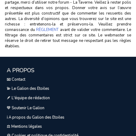
partage, merci d’utiliser notre forum - La Taverne. Veillez à rester polis
et respectueux dans vos propos. Donner votre avis sur l’œuvre
présentée est plus constructif que de commenter les ressentis des
autres. La diversité d’opinions que vous trouverez sur le site est une
richesse : entretenons‑la et préservons‑la. Veuillez prendre
connaissance du
RÈGLEMENT
avant de valider votre commentaire. Le
filtrage des commentaires est strict sur ce site. Le webmaster se
réserve le droit de retirer tout message ne respectant pas les règles
établies.
A PROPOS
📧 Contact
💫 Le Galion des Etoiles
🪶 L'équipe de rédaction
💛 Soutenir Le Galion
ℹ️ A propos du Galion des Etoiles
⚖️ Mentions légales
🍪 Cookies et politique de confidentialité