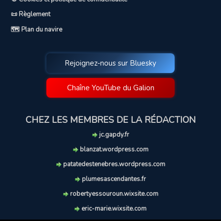
📜 Règlement
🗺️ Plan du navire
Rejoignez-nous sur Bluesky
Chaîne YouTube du Galion
CHEZ LES MEMBRES DE LA RÉDACTION
jc.gapdy.fr
blanzat.wordpress.com
patatedestenebres.wordpress.com
plumesascendantes.fr
robertyessouroun.wixsite.com
eric-marie.wixsite.com