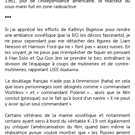
1961, jour de l’Indépendance américaine, le réacteur du
sous-marin fuit en zone radioactive.
***
Si j’ai apprécié les efforts de Kathryn Bigelow pour rendre
une ambiance soviétique (par la BO, les décors fascinants), je
ne peux cependant pas me détacher des figures de Liam
Neeson et Harrison Ford qui ne « font pas » assez russes. En
les voyant, je ne peux pas m’empêcher de tiquer en pensant
à Han Solo et Qui-Gon Jinn se prendre le bec, entraînant la
division de l’équipage à coups de mutineries et de contre-
mutineries, rappelant
USS Alabama
.
Le doublage français n’aide pas à l’immersion (haha) en cela
que leurs personnages sont désignés comme « commandant
Vostrikov » et « commandant Polenin »… alors que le film
conclut (presque) sur le fait qu’à bord d’un navire « Il ne peut
y avoir qu’un seul commandant ».
Certains vétérans de la marine soviétique et notamment
certains ayant servi à bord du véritable K-19 ont également
pu critiquer l’américanisation du film, quand bien même la
réalisatrice avoue vouloir montrer que « les Russes aiment