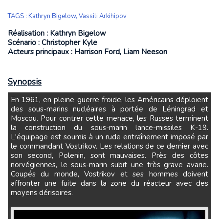
TAGS
:
Kathryn Bigelow
,
Vassili Arkihipov
Réalisation : Kathryn Bigelow
Scénario : Christopher Kyle
Acteurs principaux : Harrison Ford, Liam Neeson
Synopsis
En 1961, en pleine guerre froide, les Américains déploient
des sous-marins nucléaires à portée de Léningrad et
Moscou. Pour contrer cette menace, les Russes terminent
la construction du sous-marin lance-missiles K-19.
L'équipage est soumis à un rude entraînement imposé par
le commandant Vostrikov. Les relations de ce dernier avec
son second, Polenin, sont mauvaises. Près des côtes
norvégiennes, le sous-marin subit une très grave avarie.
Coupés du monde, Vostrikov et ses hommes doivent
affronter une fuite dans la zone du réacteur avec des
moyens dérisoires.