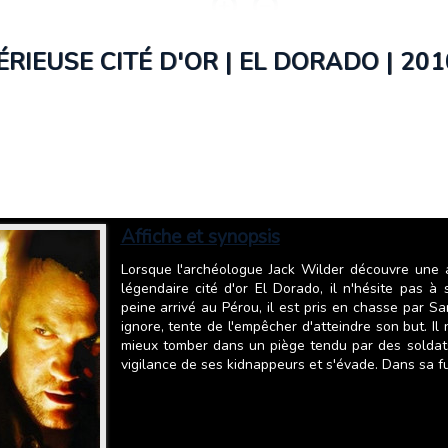
ÉRIEUSE CITÉ D'OR | EL DORADO | 201
Affiche et synopsis
Lorsque l'archéologue Jack Wilder découvre une a
légendaire cité d'or El Dorado, il n'hésite pas
peine arrivé au Pérou, il est pris en chasse par S
ignore, tente de l'empêcher d'atteindre son but. I
mieux tomber dans un piège tendu par des soldats
vigilance de ses kidnappeurs et s'évade. Dans sa fu