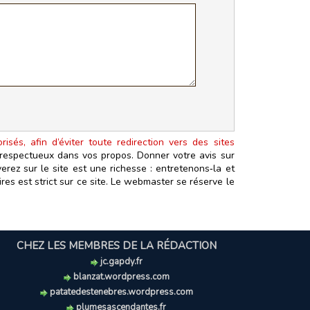
isés, afin d’éviter toute redirection vers des sites
t respectueux dans vos propos. Donner votre avis sur
erez sur le site est une richesse : entretenons‑la et
es est strict sur ce site. Le webmaster se réserve le
CHEZ LES MEMBRES DE LA RÉDACTION
jc.gapdy.fr
blanzat.wordpress.com
patatedestenebres.wordpress.com
plumesascendantes.fr