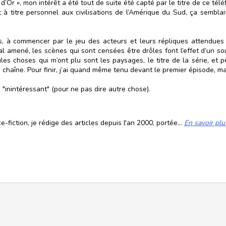
’Or », mon intérêt a été tout de suite été capté par le titre de ce téléf
t à titre personnel aux civilisations de l’Amérique du Sud, ça semblai
s, à commencer par le jeu des acteurs et leurs répliques attendues q
al amené, les scènes qui sont censées être drôles font l’effet d’un so
ules choses qui m’ont plu sont les paysages, le titre de la série, et 
de chaîne. Pour finir, j’ai quand même tenu devant le premier épisode, ma
 "inintéressant" (pour ne pas dire autre chose).
fiction, je rédige des articles depuis l'an 2000, portée...
En savoir plu