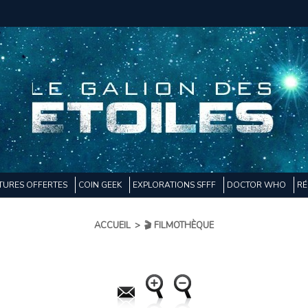
TURES OFFERTES
COIN GEEK
EXPLORATIONS SFFF
DOCTOR WHO
RÉ
ACCUEIL
>
🎬 FILMOTHÈQUE