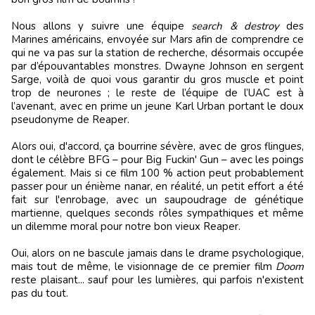
Nous allons y suivre une équipe
search & destroy
des
Marines américains, envoyée sur Mars afin de comprendre ce
qui ne va pas sur la station de recherche, désormais occupée
par d’épouvantables monstres. Dwayne Johnson en sergent
Sarge, voilà de quoi vous garantir du gros muscle et point
trop de neurones ; le reste de l’équipe de l’UAC est à
l’avenant, avec en prime un jeune Karl Urban portant le doux
pseudonyme de Reaper.
Alors oui, d'accord, ça bourrine sévère, avec de gros flingues,
dont le célèbre BFG – pour Big Fuckin' Gun – avec les poings
également. Mais si ce film 100 % action peut probablement
passer pour un énième nanar, en réalité, un petit effort a été
fait sur l'enrobage, avec un saupoudrage de génétique
martienne, quelques seconds rôles sympathiques et même
un dilemme moral pour notre bon vieux Reaper.
Oui, alors on ne bascule jamais dans le drame psychologique,
mais tout de même, le visionnage de ce premier film
Doom
reste plaisant... sauf pour les lumières, qui parfois n'existent
pas du tout.