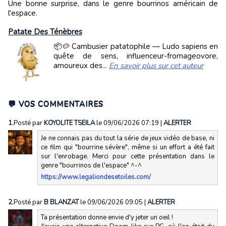
Une bonne surprise, dans le genre bourrinos américain de
l'espace.
Patate Des Ténèbres
📦🥔 Cambusier patatophile — Ludo sapiens en
quête de sens, influenceur-fromageovore,
amoureux des...
En savoir plus sur cet auteur
💬 VOS COMMENTAIRES
1.
Posté par
KOYOLITE TSEILA
le 09/06/2026 07:19
|
ALERTER
Je ne connais pas du tout la série de jeux vidéo de base, ni
ce film qui "bourrine sévère", même si un effort a été fait
sur l'enrobage. Merci pour cette présentation dans le
genre "bourrinos de l'espace" ^-^
https://www.legaliondesetoiles.com/
2.
Posté par
B BLANZAT
le 09/06/2026 09:05
|
ALERTER
Ta présentation donne envie d'y jeter un oeil !