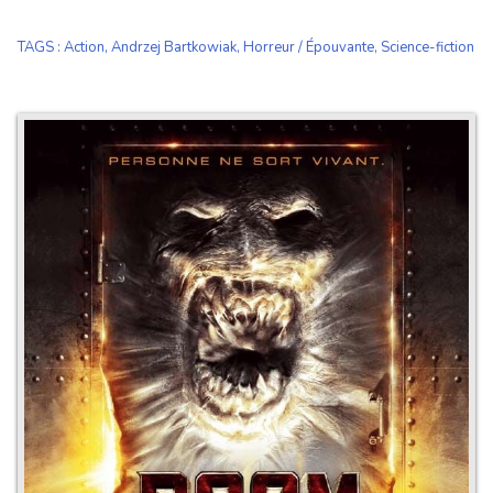
TAGS
:
Action
,
Andrzej Bartkowiak
,
Horreur / Épouvante
,
Science-fiction