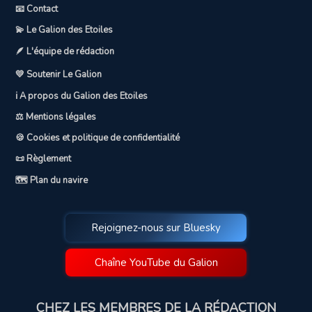
📧 Contact
💫 Le Galion des Etoiles
🪶 L'équipe de rédaction
💛 Soutenir Le Galion
ℹ️ A propos du Galion des Etoiles
⚖️ Mentions légales
🍪 Cookies et politique de confidentialité
📜 Règlement
🗺️ Plan du navire
Rejoignez-nous sur Bluesky
Chaîne YouTube du Galion
CHEZ LES MEMBRES DE LA RÉDACTION