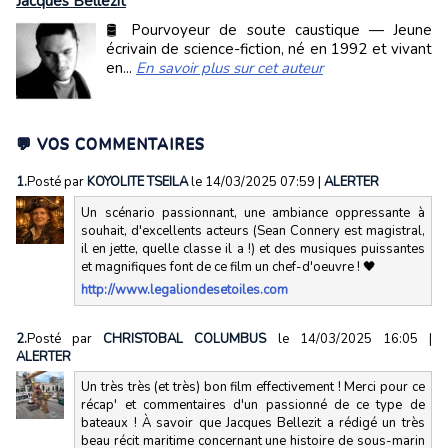
Jacques Bellezit
🛢️ Pourvoyeur de soute caustique — Jeune
écrivain de science-fiction, né en 1992 et vivant
en...
En savoir plus sur cet auteur
💬 VOS COMMENTAIRES
1.
Posté par
KOYOLITE TSEILA
le 14/03/2025 07:59
|
ALERTER
Un scénario passionnant, une ambiance oppressante à
souhait, d'excellents acteurs (Sean Connery est magistral,
il en jette, quelle classe il a !) et des musiques puissantes
et magnifiques font de ce film un chef-d'oeuvre ! 🖤
http://www.legaliondesetoiles.com
2.
Posté par
CHRISTOBAL COLUMBUS
le 14/03/2025 16:05
|
ALERTER
Un très très (et très) bon film effectivement ! Merci pour ce
récap' et commentaires d'un passionné de ce type de
bateaux ! À savoir que Jacques Bellezit a rédigé un très
beau récit maritime concernant une histoire de sous-marin