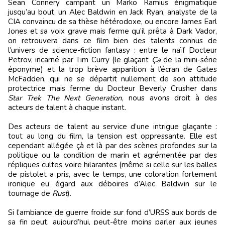
Sean Connery campant un Marko Ramius énigmatique
jusqu’au bout, un Alec Baldwin en Jack Ryan, analyste de la
CIA convaincu de sa thèse hétérodoxe, ou encore James Earl
Jones et sa voix grave mais ferme qu’il prêta à Dark Vador,
on retrouvera dans ce film bien des talents connus de
l’univers de science-fiction fantasy : entre le naïf Docteur
Petrov, incarné par Tim Curry (le glaçant
Ça
de la mini-série
éponyme) et la trop brève apparition à l’écran de Gates
McFadden, qui ne se départit nullement de son attitude
protectrice mais ferme du Docteur Beverly Crusher dans
Star Trek The Next Generation
, nous avons droit à des
acteurs de talent à chaque instant.
Des acteurs de talent au service d’une intrigue glaçante :
tout au long du film, la tension est oppressante. Elle est
cependant allégée çà et là par des scènes profondes sur la
politique ou la condition de marin et agrémentée par des
répliques cultes voire hilarantes (même si celle sur les balles
de pistolet a pris, avec le temps, une coloration fortement
ironique eu égard aux déboires d’Alec Baldwin sur le
tournage de
Rust
).
Si l’ambiance de guerre froide sur fond d’URSS aux bords de
sa fin peut, aujourd’hui, peut-être moins parler aux jeunes