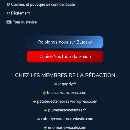
🍪 Cookies et politique de confidentialité
📜 Règlement
🗺️ Plan du navire
Rejoignez-nous sur Bluesky
Chaîne YouTube du Galion
CHEZ LES MEMBRES DE LA RÉDACTION
jc.gapdy.fr
blanzat.wordpress.com
patatedestenebres.wordpress.com
plumesascendantes.fr
robertyessouroun.wixsite.com
eric-marie.wixsite.com