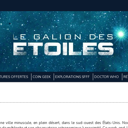
TURES OFFERTES
COIN GEEK
EXPLORATIONS SFFF
DOCTOR WHO
RÉ
une ville minuscule, en plein désert, dans le sud-ouest des États-Unis. 