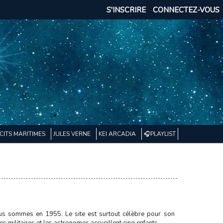
S'INSCRIRE
CONNECTEZ-VOUS
CITS MARITIMES
JULES VERNE
KEI ARCADIA
🎧PLAYLIST
Nous sommes en 1955. Le site est surtout célèbre pour son