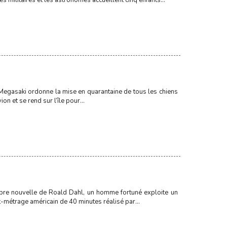
militaires et les astronomes accueillent cinq enfants...
 Megasaki ordonne la mise en quarantaine de tous les chiens
on et se rend sur l’île pour...
re nouvelle de Roald Dahl, un homme fortuné exploite un
rt-métrage américain de 40 minutes réalisé par...