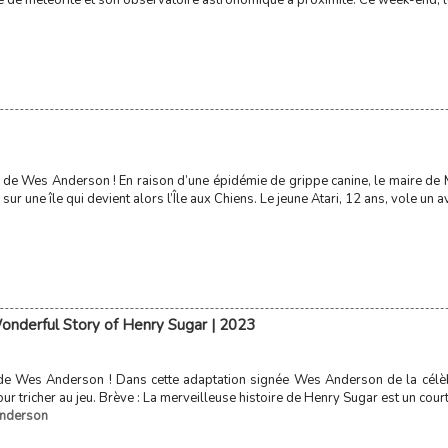
 de météorite et son observatoire astronomique à proximité. Ce week-end, les 
n de Wes Anderson ! En raison d’une épidémie de grippe canine, le maire de
sur une île qui devient alors l’Île aux Chiens. Le jeune Atari, 12 ans, vole un avi
Wonderful Story of Henry Sugar | 2023
de Wes Anderson ! Dans cette adaptation signée Wes Anderson de la célèb
our tricher au jeu. Brève : La merveilleuse histoire de Henry Sugar est un cou
nderson