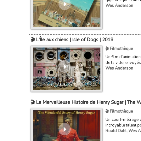
gigantesque cratère
Wes Anderson
🎬 L'Île aux chiens | Isle of Dogs | 2018
🎬 Filmothèque
Un film d'animatio
de la ville, envoyés 
Wes Anderson
🎬 La Merveilleuse Histoire de Henry Sugar | The 
🎬 Filmothèque
Un court-métrage 
incroyable talent p
Roald Dahl
,
Wes A