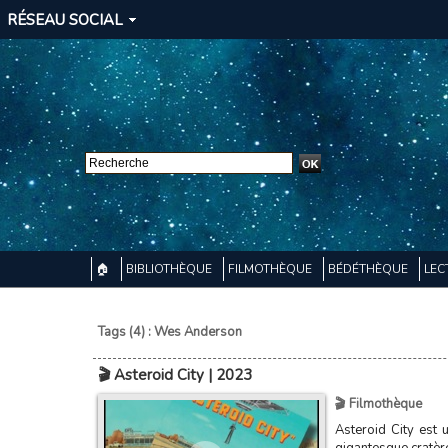
RÉSEAU SOCIAL
🏠
BIBLIOTHÈQUE
FILMOTHÈQUE
BÉDÉTHÈQUE
LEC
Tags (4) : Wes Anderson
🎬 Asteroid City | 2023
🎬 Filmothèque
Asteroid City est 