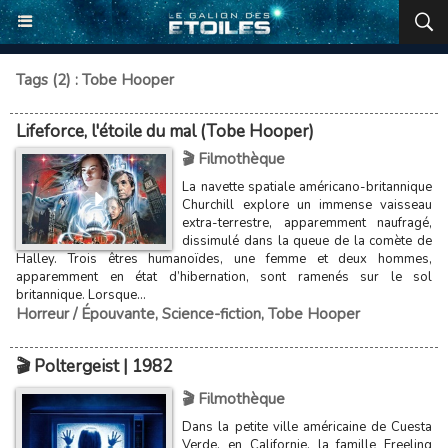
Tags (2) : Tobe Hooper
Lifeforce, l'étoile du mal (Tobe Hooper)
🎬 Filmothèque
La navette spatiale américano-britannique
Churchill explore un immense vaisseau
extra-terrestre, apparemment naufragé,
dissimulé dans la queue de la comète de
Halley. Trois êtres humanoïdes, une femme et deux hommes,
apparemment en état d’hibernation, sont ramenés sur le sol
britannique. Lorsque...
Horreur / Épouvante
,
Science-fiction
,
Tobe Hooper
🎬 Poltergeist | 1982
🎬 Filmothèque
Dans la petite ville américaine de Cuesta
Verde, en Californie, la famille Freeling