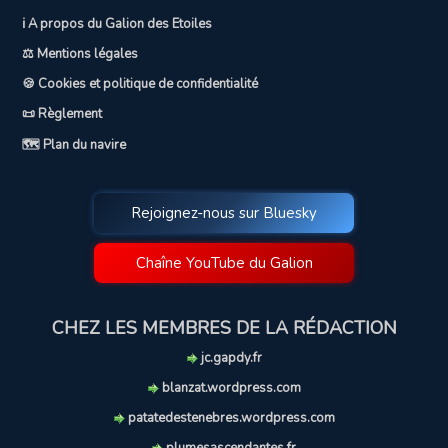
ℹ️ A propos du Galion des Etoiles
⚖️ Mentions légales
🍪 Cookies et politique de confidentialité
📜 Règlement
🗺️ Plan du navire
Rejoignez-nous sur Bluesky
Chaîne YouTube du Galion
CHEZ LES MEMBRES DE LA RÉDACTION
jc.gapdy.fr
blanzat.wordpress.com
patatedestenebres.wordpress.com