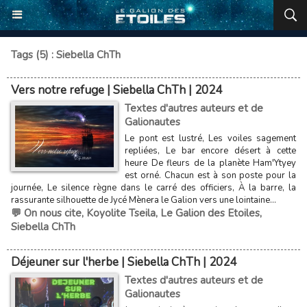
Tags (5) : Siebella ChTh
Vers notre refuge | Siebella ChTh | 2024
Textes d'autres auteurs et de
Galionautes
Le pont est lustré, Les voiles sagement
repliées, Le bar encore désert à cette
heure De fleurs de la planète Ham'Ytyey
est orné. Chacun est à son poste pour la
journée, Le silence règne dans le carré des officiers, À la barre, la
rassurante silhouette de Jycé Mènera le Galion vers une lointaine...
💬 On nous cite
,
Koyolite Tseila
,
Le Galion des Etoiles
,
Siebella ChTh
Déjeuner sur l'herbe | Siebella ChTh | 2024
Textes d'autres auteurs et de
Galionautes