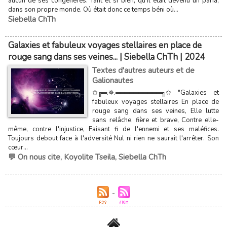
aucun de ses congénères. Tant et si bien, qu'il était devenu un paria,
dans son propre monde. Où était donc ce temps béni où...
Siebella ChTh
Galaxies et fabuleux voyages stellaires en place de
rouge sang dans ses veines... | Siebella ChTh | 2024
Textes d'autres auteurs et de
Galionautes
✩╔═.✵.══════════╗✩ "Galaxies et
fabuleux voyages stellaires En place de
rouge sang dans ses veines, Elle lutte
sans relâche, fière et brave, Contre elle-
même, contre l'injustice, Faisant fi de l'ennemi et ses maléfices.
Toujours debout face à l'adversité Nul ni rien ne saurait l'arrêter. Son
cœur...
💬 On nous cite
,
Koyolite Tseila
,
Siebella ChTh