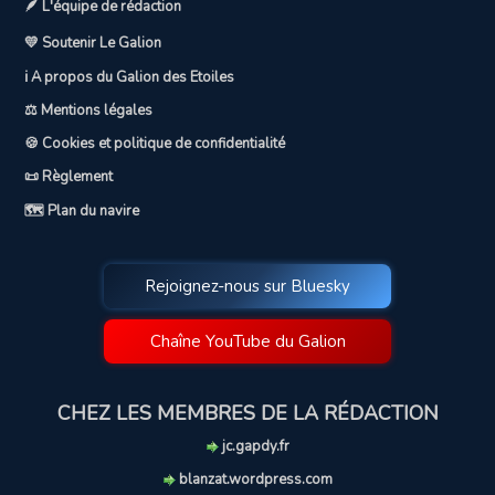
🪶 L'équipe de rédaction
💛 Soutenir Le Galion
ℹ️ A propos du Galion des Etoiles
⚖️ Mentions légales
🍪 Cookies et politique de confidentialité
📜 Règlement
🗺️ Plan du navire
Rejoignez-nous sur Bluesky
Chaîne YouTube du Galion
CHEZ LES MEMBRES DE LA RÉDACTION
jc.gapdy.fr
blanzat.wordpress.com