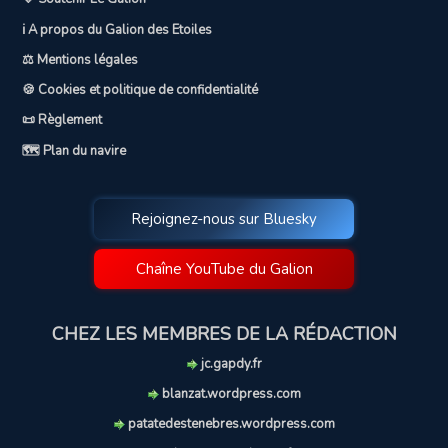
ℹ️ A propos du Galion des Etoiles
⚖️ Mentions légales
🍪 Cookies et politique de confidentialité
📜 Règlement
🗺️ Plan du navire
Rejoignez-nous sur Bluesky
Chaîne YouTube du Galion
CHEZ LES MEMBRES DE LA RÉDACTION
jc.gapdy.fr
blanzat.wordpress.com
patatedestenebres.wordpress.com