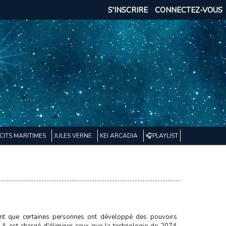
S'INSCRIRE
CONNECTEZ-VOUS
CITS MARITIMES
JULES VERNE
KEI ARCADIA
🎧PLAYLIST
ant que certaines personnes ont développé des pouvoirs