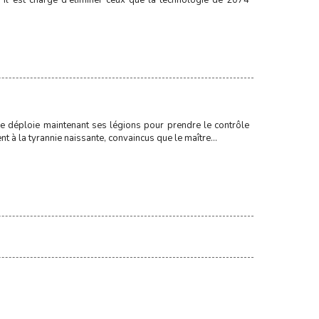
 Il est chargé d'éliminer ceux que la technologie de 2074
e déploie maintenant ses légions pour prendre le contrôle
t à la tyrannie naissante, convaincus que le maître...