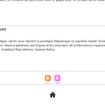
 dans ce contexte qu'opère Joe, tueur à gages pour le compte de la Mafia.
son)
ègne. Après avoir décimé la pacifique République, le suprême leader Snok
axie. Seule la générale Leia Organa et les chasseurs de la Résistance s'opposen
,
Aventure
,
Rian Johnson
,
Science-fiction