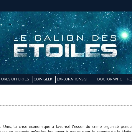
TURES OFFERTES
COIN GEEK
EXPLORATIONS SFFF
DOCTOR WHO
RÉ
s-Unis, la crise économique a favorisé l'essor du crime organisé pend