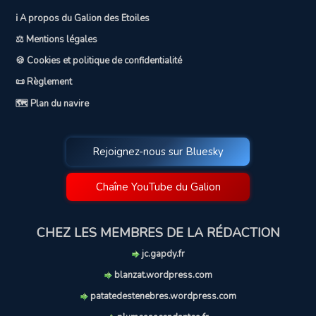
ℹ️ A propos du Galion des Etoiles
⚖️ Mentions légales
🍪 Cookies et politique de confidentialité
📜 Règlement
🗺️ Plan du navire
Rejoignez-nous sur Bluesky
Chaîne YouTube du Galion
CHEZ LES MEMBRES DE LA RÉDACTION
jc.gapdy.fr
blanzat.wordpress.com
patatedestenebres.wordpress.com