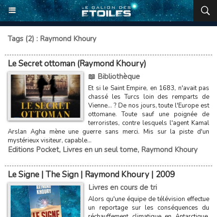
Tags (2) : Raymond Khoury
Le Secret ottoman (Raymond Khoury)
📖 Bibliothèque
Et si le Saint Empire, en 1683, n'avait pas
chassé les Turcs loin des remparts de
Vienne... ? De nos jours, toute l'Europe est
ottomane. Toute sauf une poignée de
terroristes, contre lesquels l'agent Kamal
Arslan Agha mène une guerre sans merci. Mis sur la piste d'un
mystérieux visiteur, capable...
Editions Pocket
,
Livres en un seul tome
,
Raymond Khoury
Le Signe | The Sign | Raymond Khoury | 2009
Livres en cours de tri
Alors qu'une équipe de télévision effectue
un reportage sur les conséquences du
réchauffement climatique en Antarctique,