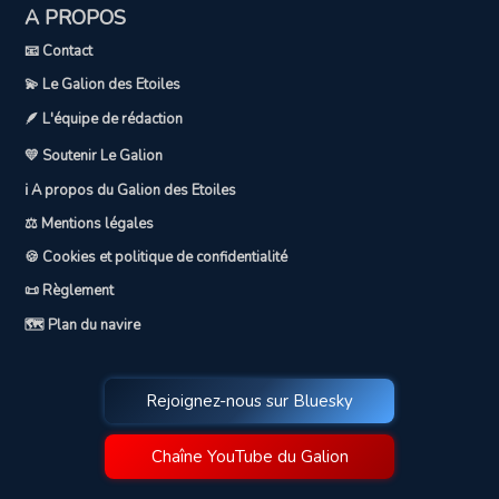
A PROPOS
📧 Contact
💫 Le Galion des Etoiles
🪶 L'équipe de rédaction
💛 Soutenir Le Galion
ℹ️ A propos du Galion des Etoiles
⚖️ Mentions légales
🍪 Cookies et politique de confidentialité
📜 Règlement
🗺️ Plan du navire
Rejoignez-nous sur Bluesky
Chaîne YouTube du Galion