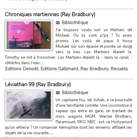
Chroniques martiennes (Ray Bradbury)
📖 Bibliothèque
J'ai toujours voulu voir un Martien, dit
Michael. Où ils sont, p'pa ? Tu avais
promis. Les voilà, dit papa. Il hissa
Michael sur son épaule et pointa un doigt
vers le bas. Les Martiens étaient là.
Timothy se mit à frissonner. Les Martiens étaient là - dans le canal -
réfléchis dans l'eau....
Editions Denoël
,
Editions Gallimard
,
Ray Bradbury
,
Recueils
Léviathan 99 (Ray Bradbury)
📖 Bibliothèque
Un capitaine fou, tel Achab, à la poursuite
d'une terrifiante comète. Une locomotive à
vapeur qui entre en gare, en tractant de
noirs wagons MGM, Warner Brothers,
Paramount, RKO, NBC : est-ce Hollywood
qu'on enterre ? Un romancier hémophile dont les ennemis affûtent les
objets de la vie courante......