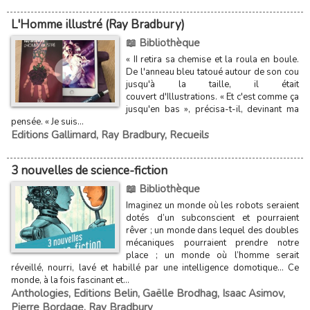
L'Homme illustré (Ray Bradbury)
📖 Bibliothèque
« II retira sa chemise et la roula en boule.
De l'anneau bleu tatoué autour de son cou
jusqu'à la taille, il était
couvert d'Illustrations. « Et c'est comme ça
jusqu'en bas », précisa-t-il, devinant ma
pensée. « Je suis...
Editions Gallimard
,
Ray Bradbury
,
Recueils
3 nouvelles de science-fiction
📖 Bibliothèque
Imaginez un monde où les robots seraient
dotés d’un subconscient et pourraient
rêver ; un monde dans lequel des doubles
mécaniques pourraient prendre notre
place ; un monde où l’homme serait
réveillé, nourri, lavé et habillé par une intelligence domotique… Ce
monde, à la fois fascinant et...
Anthologies
,
Editions Belin
,
Gaëlle Brodhag
,
Isaac Asimov
,
Pierre Bordage
,
Ray Bradbury