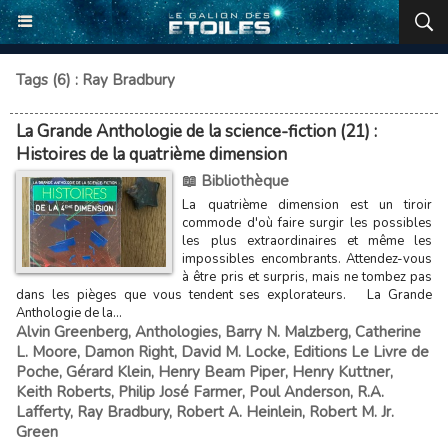
Tags (6) : Ray Bradbury
La Grande Anthologie de la science-fiction (21) :
Histoires de la quatrième dimension
📖 Bibliothèque
La quatrième dimension est un tiroir
commode d'où faire surgir les possibles
les plus extraordinaires et même les
impossibles encombrants. Attendez-vous
à être pris et surpris, mais ne tombez pas
dans les pièges que vous tendent ses explorateurs. La Grande
Anthologie de la...
Alvin Greenberg
,
Anthologies
,
Barry N. Malzberg
,
Catherine
L. Moore
,
Damon Right
,
David M. Locke
,
Editions Le Livre de
Poche
,
Gérard Klein
,
Henry Beam Piper
,
Henry Kuttner
,
Keith Roberts
,
Philip José Farmer
,
Poul Anderson
,
R.A.
Lafferty
,
Ray Bradbury
,
Robert A. Heinlein
,
Robert M. Jr.
Green