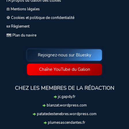
ℹ️ A propos du Galion des Etoiles
⚖️ Mentions légales
🍪 Cookies et politique de confidentialité
📜 Règlement
🗺️ Plan du navire
Rejoignez-nous sur Bluesky
Chaîne YouTube du Galion
CHEZ LES MEMBRES DE LA RÉDACTION
jc.gapdy.fr
blanzat.wordpress.com
patatedestenebres.wordpress.com
plumesascendantes.fr