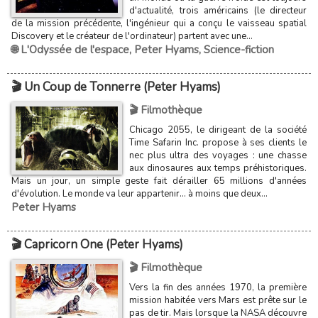
d'actualité, trois américains (le directeur
de la mission précédente, l'ingénieur qui a conçu le vaisseau spatial
Discovery et le créateur de l'ordinateur) partent avec une...
🌐 L'Odyssée de l'espace
,
Peter Hyams
,
Science-fiction
🎬 Un Coup de Tonnerre (Peter Hyams)
🎬 Filmothèque
Chicago 2055, le dirigeant de la société
Time Safarin Inc. propose à ses clients le
nec plus ultra des voyages : une chasse
aux dinosaures aux temps préhistoriques.
Mais un jour, un simple geste fait dérailler 65 millions d'années
d'évolution. Le monde va leur appartenir... à moins que deux...
Peter Hyams
🎬 Capricorn One (Peter Hyams)
🎬 Filmothèque
Vers la fin des années 1970, la première
mission habitée vers Mars est prête sur le
pas de tir. Mais lorsque la NASA découvre