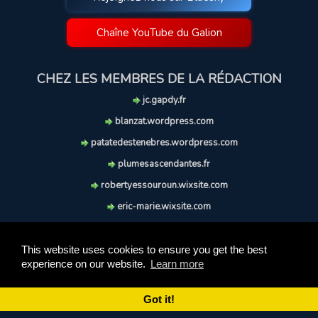
Chaîne YouTube du Galion
CHEZ LES MEMBRES DE LA RÉDACTION
jc.gapdy.fr
blanzat.wordpress.com
patatedestenebres.wordpress.com
plumesascendantes.fr
robertyessouroun.wixsite.com
eric-marie.wixsite.com
lechiencritique.blogspot.com
soufflereve.blogspot.com
This website uses cookies to ensure you get the best
experience on our website.
Learn more
© 2009-2026 Le Galion des Etoiles. Tous droits réservés.
Ce site est réalisé et maintenu avec coeur et passion.
Got it!