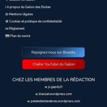
ℹ️ A propos du Galion des Etoiles
⚖️ Mentions légales
🍪 Cookies et politique de confidentialité
📜 Règlement
🗺️ Plan du navire
Rejoignez-nous sur Bluesky
Chaîne YouTube du Galion
CHEZ LES MEMBRES DE LA RÉDACTION
jc.gapdy.fr
blanzat.wordpress.com
patatedestenebres.wordpress.com