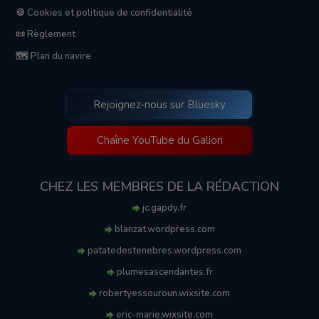
🍪 Cookies et politique de confidentialité
📜 Règlement
🗺️ Plan du navire
Rejoignez-nous sur Bluesky
Chaîne YouTube du Galion
CHEZ LES MEMBRES DE LA RÉDACTION
jc.gapdy.fr
blanzat.wordpress.com
patatedestenebres.wordpress.com
plumesascendantes.fr
robertyessouroun.wixsite.com
eric-marie.wixsite.com