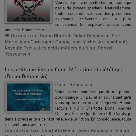
​Voici une petite nouvelle humoristique qui
parle de pirates spatiaux. Naturellement,
toute ressemblance avec des personnes
existantes relèverait de la pure
coïncidence. En espérant qu'elle vous
amusera, bonne lecture !
💬 On nous cite
,
Bruno Blanzat
,
Didier Reboussin
,
Eric
Marie
,
Jean Christophe Gapdy
,
Jean-Michel Archaimbault
,
Koyolite Tseila
,
Les petits métiers du futur
,
Robert
Yessouroun
Les petits métiers du futur : Médecine et diététique
(Didier Reboussin)
Didier Reboussin
Voici un récit humoristique de ma plume,
pour changer un peu et en souhaitant qu'il
vous apporte un peu de légèreté. Bonne
lecture ! NB : Charlotte Bona, Andréa
Deslacs, Émilie Querbalec et JC Gapdy, je
tiens à préciser que ce récit relève de la fiction. En conséquence, toute
ressemblance avec des...
Andréa Deslacs
,
Charlotte Bona
,
Didier Reboussin
,
Emilie