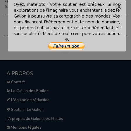
Querbalec
,
Jean Christophe Gapdy
,
Les petits métiers du
Oyez, matelots ! Votre soutien est précieux. Si nos
futur
explorations de l’imaginaire vous enchantent, aidez le
Galion à poursuivre sa cartographie des mondes. Vos
dons financent l’hébergement et le nom de domaine,
et permettent au navire de rester indépendant et
sans publicité. Merci de tout cœur pour votre soutien.
🙏
A PROPOS
📧 Contact
💫 Le Galion des Etoiles
🪶 L'équipe de rédaction
💛 Soutenir Le Galion
ℹ️ A propos du Galion des Etoiles
⚖️ Mentions légales