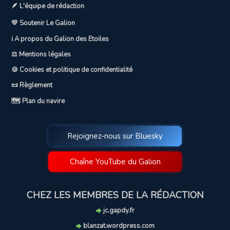
🪶 L'équipe de rédaction
💛 Soutenir Le Galion
ℹ️ A propos du Galion des Etoiles
⚖️ Mentions légales
🍪 Cookies et politique de confidentialité
📜 Règlement
🗺️ Plan du navire
Rejoignez-nous sur Bluesky
Chaîne YouTube du Galion
CHEZ LES MEMBRES DE LA RÉDACTION
jc.gapdy.fr
blanzat.wordpress.com