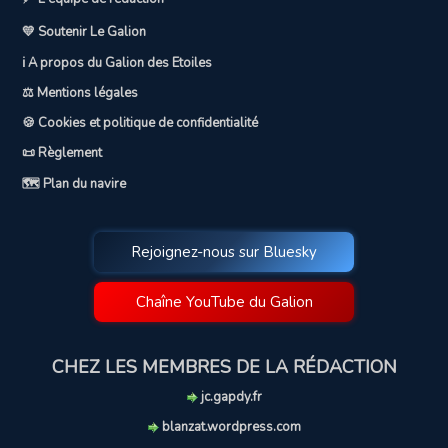
💛 Soutenir Le Galion
ℹ️ A propos du Galion des Etoiles
⚖️ Mentions légales
🍪 Cookies et politique de confidentialité
📜 Règlement
🗺️ Plan du navire
Rejoignez-nous sur Bluesky
Chaîne YouTube du Galion
CHEZ LES MEMBRES DE LA RÉDACTION
jc.gapdy.fr
blanzat.wordpress.com