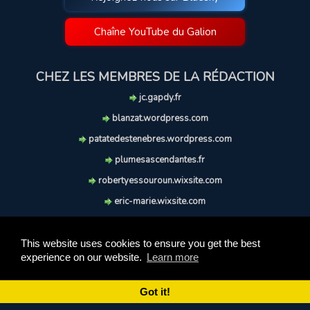
Chaîne YouTube du Galion
CHEZ LES MEMBRES DE LA RÉDACTION
jc.gapdy.fr
blanzat.wordpress.com
patatedestenebres.wordpress.com
plumesascendantes.fr
robertyessouroun.wixsite.com
eric-marie.wixsite.com
lechiencritique.blogspot.com
soufflereve.blogspot.com
This website uses cookies to ensure you get the best
experience on our website.
Learn more
© 2009-2026 Le Galion des Etoiles. Tous droits réservés.
Ce site est réalisé et maintenu avec coeur et passion.
Got it!