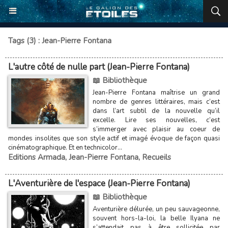
Tags (3) : Jean-Pierre Fontana
L'autre côté de nulle part (Jean-Pierre Fontana)
📖 Bibliothèque
Jean-Pierre Fontana maîtrise un grand
nombre de genres littéraires, mais c’est
dans l’art subtil de la nouvelle qu’il
excelle. Lire ses nouvelles, c’est
s’immerger avec plaisir au coeur de
mondes insolites que son style actif et imagé évoque de façon quasi
cinématographique. Et en technicolor...
Editions Armada
,
Jean-Pierre Fontana
,
Recueils
L'Aventurière de l'espace (Jean-Pierre Fontana)
📖 Bibliothèque
Aventurière délurée, un peu sauvageonne,
souvent hors-la-loi, la belle Ilyana ne
s’attendait pas à être sollicitée par