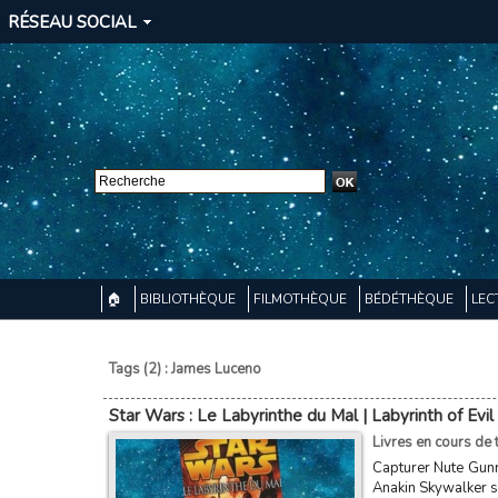
RÉSEAU SOCIAL
🏠
BIBLIOTHÈQUE
FILMOTHÈQUE
BÉDÉTHÈQUE
LEC
Tags (2) : James Luceno
Star Wars : Le Labyrinthe du Mal | Labyrinth of Evi
Livres en cours de t
Capturer Nute Gunr
Anakin Skywalker su