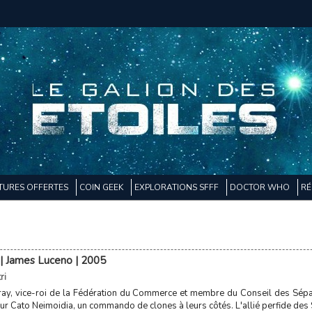
TURES OFFERTES
COIN GEEK
EXPLORATIONS SFFF
DOCTOR WHO
RÉ
l | James Luceno | 2005
ri
ay, vice-roi de la Fédération du Commerce et membre du Conseil des Sépara
r Cato Neimoidia, un commando de clones à leurs côtés. L'allié perfide des S