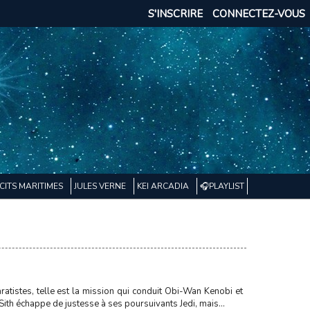
S'INSCRIRE
CONNECTEZ-VOUS
CITS MARITIMES
JULES VERNE
KEI ARCADIA
🎧PLAYLIST
tistes, telle est la mission qui conduit Obi-Wan Kenobi et
ith échappe de justesse à ses poursuivants Jedi, mais...