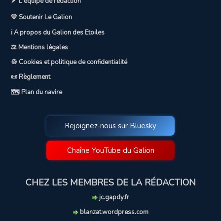
🪶 L'équipe de rédaction
💛 Soutenir Le Galion
ℹ️ A propos du Galion des Etoiles
⚖️ Mentions légales
🍪 Cookies et politique de confidentialité
📜 Règlement
🗺️ Plan du navire
Rejoignez-nous sur Bluesky
Chaîne YouTube du Galion
CHEZ LES MEMBRES DE LA RÉDACTION
jc.gapdy.fr
blanzat.wordpress.com