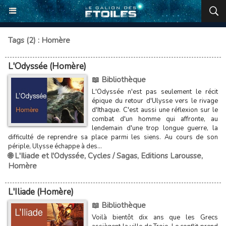
Tags (2) : Homère
L'Odyssée (Homère)
📖 Bibliothèque
L'Odyssée n'est pas seulement le récit
épique du retour d'Ulysse vers le rivage
d'Ithaque. C'est aussi une réflexion sur le
combat d'un homme qui affronte, au
lendemain d'une trop longue guerre, la
difficulté de reprendre sa place parmi les siens. Au cours de son
périple, Ulysse échappe à des...
🌐 L'Iliade et l'Odyssée
,
Cycles / Sagas
,
Editions Larousse
,
Homère
L'Iliade (Homère)
📖 Bibliothèque
Voilà bientôt dix ans que les Grecs