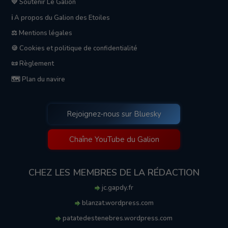
💛 Soutenir Le Galion
ℹ️ A propos du Galion des Etoiles
⚖️ Mentions légales
🍪 Cookies et politique de confidentialité
📜 Règlement
🗺️ Plan du navire
Rejoignez-nous sur Bluesky
Chaîne YouTube du Galion
CHEZ LES MEMBRES DE LA RÉDACTION
jc.gapdy.fr
blanzat.wordpress.com
patatedestenebres.wordpress.com