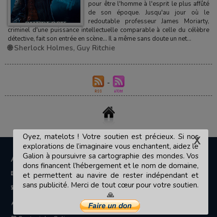
pour être l'homme à l'esprit le plus affûté
de son époque. Jusqu'au jour où le
redoutable professeur James Moriarty,
criminel d'une puissance intellectuelle comparable à celle du célèbre
détective, fait son entrée en scène… Il a même sans doute un net...
🌐 Sherlock Holmes
,
Guy Ritchie
Oyez, matelots ! Votre soutien est précieux. Si nos
explorations de l’imaginaire vous enchantent, aidez le
Galion à poursuivre sa cartographie des mondes. Vos
A PROPOS
dons financent l’hébergement et le nom de domaine,
📧 Contact
et permettent au navire de rester indépendant et
sans publicité. Merci de tout cœur pour votre soutien.
💫 Le Galion des Etoiles
🙏
🪶 L'équipe de rédaction