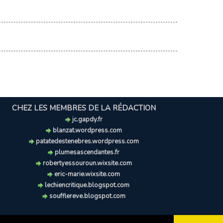
CHEZ LES MEMBRES DE LA RÉDACTION
jc.gapdy.fr
blanzat.wordpress.com
patatedestenebres.wordpress.com
plumesascendantes.fr
robertyessouroun.wixsite.com
eric-marie.wixsite.com
lechiencritique.blogspot.com
soufflereve.blogspot.com