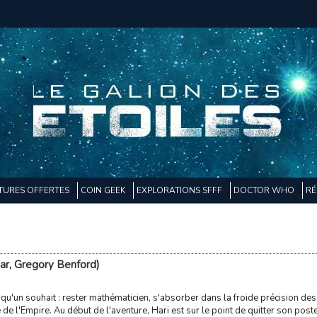
TURES OFFERTES
COIN GEEK
EXPLORATIONS SFFF
DOCTOR WHO
RÉ
ar, Gregory Benford)
 qu'un souhait : rester mathématicien, s'absorber dans la froide précision de
de l'Empire. Au début de l'aventure, Hari est sur le point de quitter son poste 