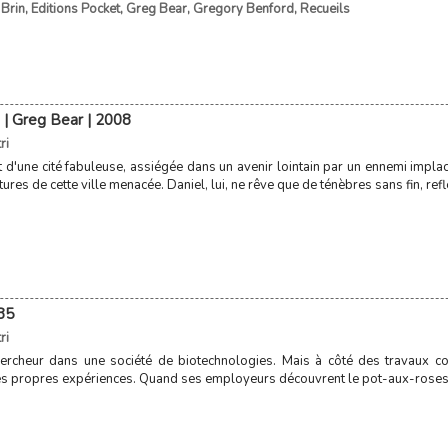
Brin
,
Editions Pocket
,
Greg Bear
,
Gregory Benford
,
Recueils
e | Greg Bear | 2008
ri
t d'une cité fabuleuse, assiégée dans un avenir lointain par un ennemi implac
res de cette ville menacée. Daniel, lui, ne rêve que de ténèbres sans fin, refle
85
ri
ercheur dans une société de biotechnologies. Mais à côté des travaux co
s propres expériences. Quand ses employeurs découvrent le pot-aux-roses, il 