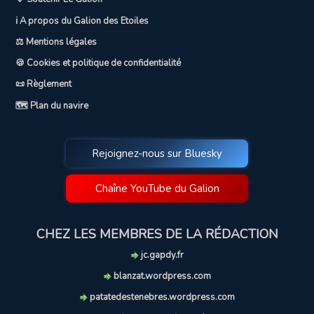
ℹ️ A propos du Galion des Etoiles
⚖️ Mentions légales
🍪 Cookies et politique de confidentialité
📜 Règlement
🗺️ Plan du navire
Rejoignez-nous sur Bluesky
Chaîne YouTube du Galion
CHEZ LES MEMBRES DE LA RÉDACTION
jc.gapdy.fr
blanzat.wordpress.com
patatedestenebres.wordpress.com