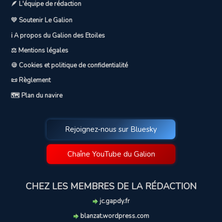
🪶 L'équipe de rédaction
💛 Soutenir Le Galion
ℹ️ A propos du Galion des Etoiles
⚖️ Mentions légales
🍪 Cookies et politique de confidentialité
📜 Règlement
🗺️ Plan du navire
Rejoignez-nous sur Bluesky
Chaîne YouTube du Galion
CHEZ LES MEMBRES DE LA RÉDACTION
jc.gapdy.fr
blanzat.wordpress.com