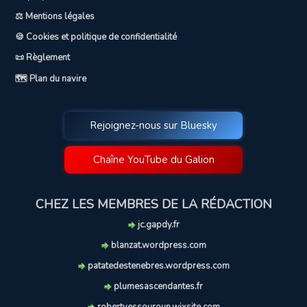
⚖️ Mentions légales
🍪 Cookies et politique de confidentialité
📜 Règlement
🗺️ Plan du navire
Rejoignez-nous sur Bluesky
Chaîne YouTube du Galion
CHEZ LES MEMBRES DE LA RÉDACTION
jc.gapdy.fr
blanzat.wordpress.com
patatedestenebres.wordpress.com
plumesascendantes.fr