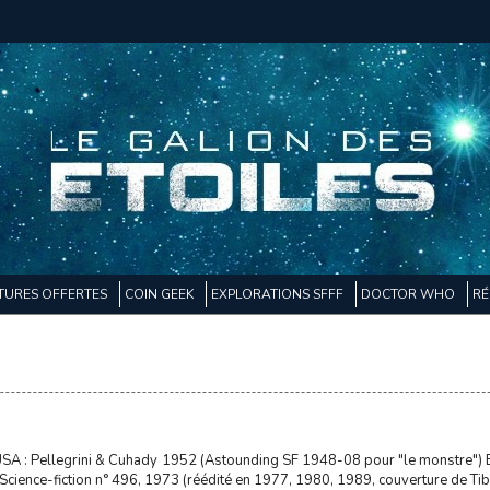
TURES OFFERTES
COIN GEEK
EXPLORATIONS SFFF
DOCTOR WHO
RÉ
USA : Pellegrini & Cuhady 1952 (Astounding SF 1948-08 pour "le monstre") 
u, Science-fiction n° 496, 1973 (réédité en 1977, 1980, 1989, couverture de Ti