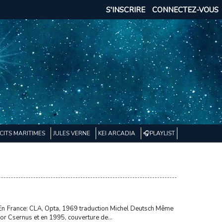
S'INSCRIRE
CONNECTEZ-VOUS
CITS MARITIMES
JULES VERNE
KEI ARCADIA
🎧PLAYLIST
En France: CLA, Opta, 1969 traduction Michel Deutsch Même
bor Csernus et en 1995, couverture de...