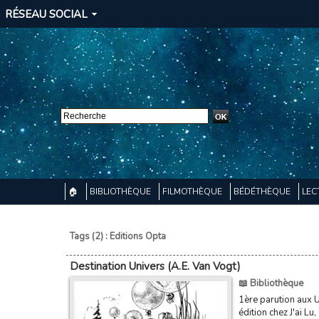
RÉSEAU SOCIAL
🏠
BIBLIOTHÈQUE
FILMOTHÈQUE
BÉDÉTHÈQUE
LEC
Tags (2) : Editions Opta
Destination Univers (A.E. Van Vogt)
📖 Bibliothèque
1ère parution aux 
édition chez J'ai L