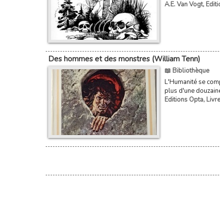
A.E. Van Vogt
,
Edit
Des hommes et des monstres (William Tenn)
📖 Bibliothèque
L'Humanité se comp
plus d'une douzaine
Editions Opta
,
Livr