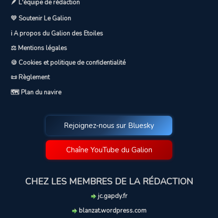
🪶 L'équipe de rédaction
💛 Soutenir Le Galion
ℹ️ A propos du Galion des Etoiles
⚖️ Mentions légales
🍪 Cookies et politique de confidentialité
📜 Règlement
🗺️ Plan du navire
Rejoignez-nous sur Bluesky
Chaîne YouTube du Galion
CHEZ LES MEMBRES DE LA RÉDACTION
jc.gapdy.fr
blanzat.wordpress.com