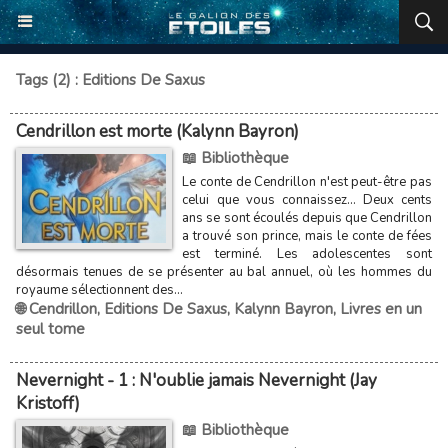
Tags (2) : Editions De Saxus
Cendrillon est morte (Kalynn Bayron)
📖 Bibliothèque
Le conte de Cendrillon n'est peut-être pas
celui que vous connaissez... Deux cents
ans se sont écoulés depuis que Cendrillon
a trouvé son prince, mais le conte de fées
est terminé. Les adolescentes sont
désormais tenues de se présenter au bal annuel, où les hommes du
royaume sélectionnent des...
🌐 Cendrillon
,
Editions De Saxus
,
Kalynn Bayron
,
Livres en un
seul tome
Nevernight - 1 : N'oublie jamais Nevernight (Jay
Kristoff)
📖 Bibliothèque