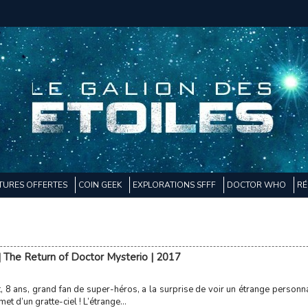
TURES OFFERTES
COIN GEEK
EXPLORATIONS SFFF
DOCTOR WHO
RÉ
 The Return of Doctor Mysterio | 2017
 8 ans, grand fan de super-héros, a la surprise de voir un étrange personn
t d’un gratte-ciel ! L’étrange...