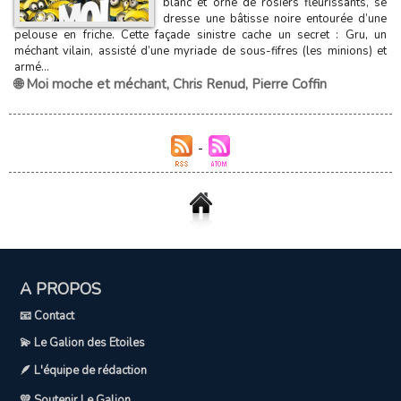
blanc et orné de rosiers fleurissants, se
dresse une bâtisse noire entourée d’une
pelouse en friche. Cette façade sinistre cache un secret : Gru, un
méchant vilain, assisté d’une myriade de sous-fifres (les minions) et
armé...
🌐 Moi moche et méchant
,
Chris Renud
,
Pierre Coffin
A PROPOS
📧 Contact
💫 Le Galion des Etoiles
🪶 L'équipe de rédaction
💛 Soutenir Le Galion