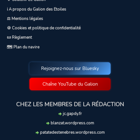
ℹ️ A propos du Galion des Etoiles
⚖️ Mentions légales
🍪 Cookies et politique de confidentialité
📜 Règlement
🗺️ Plan du navire
Rejoignez-nous sur Bluesky
Chaîne YouTube du Galion
CHEZ LES MEMBRES DE LA RÉDACTION
jc.gapdy.fr
blanzat.wordpress.com
patatedestenebres.wordpress.com